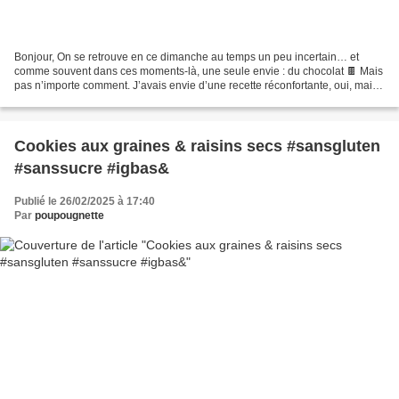
Bonjour, On se retrouve en ce dimanche au temps un peu incertain… et
comme souvent dans ces moments-là, une seule envie : du chocolat 🍫 Mais
pas n’importe comment. J’avais envie d’une recette réconfortante, oui, mais
aussi un peu différente. Mon choix...
Cookies aux graines & raisins secs #sansgluten
#sanssucre #igbas&
Publié le 26/02/2025 à 17:40
Par
poupougnette