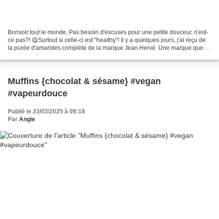
Bonsoir tout le monde, Pas besoin d'excuses pour une petite douceur, n'est-
ce pas?! 😋Surtout si celle-ci est "healthy"! Il y a quelques jours, j'ai reçu de
la purée d'amandes complète de la marque Jean Hervé. Une marque que
j'affectionne tout particulièrement...
Muffins {chocolat & sésame} #vegan
#vapeurdouce
Publié le 23/03/2025 à 09:18
Par
Angie