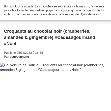
Bonsoir tout le monde, Les microbes se sont invités à la maison, j'e ne suis
pas allée travailler aujourd'hui, je garde ma puce, qui a le nez qui coule. Et
en tant que maman poule, je me devais de la réconforter. Quoi de mieux
qu'un bon gâteau tout moelleuxà...
Croquants au chocolat noir {cranberries,
amandes & gingembre} #Cadeaugourmand
#Noël
Publié le 05/12/2022 à 16:55
Par
poupougnette