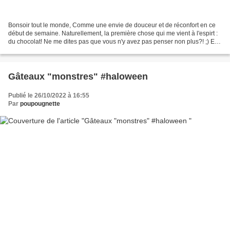
Bonsoir tout le monde, Comme une envie de douceur et de réconfort en ce
début de semaine. Naturellement, la première chose qui me vient à l'espirt :
du chocolat! Ne me dites pas que vous n'y avez pas penser non plus?! ;) Et
comme nous sommes en période...
Gâteaux "monstres" #haloween
Publié le 26/10/2022 à 16:55
Par
poupougnette