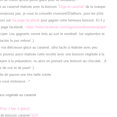
e au caramel réalisée avec la boisson
"Orge et caramel"
de la marque
nnaissez pas, je vous la conseille vivement!D'ailleurs, pour les p'tits
ours sur
ma page facebook
pour gagner cette fameuse boisson. Et il y
a page facebook :
https://www.facebook.com/lagourmandiseselonangie/
iciper. Les gagnants seront tirés au sort le vendredi 1er septembre et
tactés le jour même! ;)
ma délicieuse glace au caramel, ultra facile à réalisée avec peu
ous pouvez aussi réalisée cette recette avec une boisson végétale à la
aire à la préparation, ou alors en prenant une boisson au chocolat... A
 de voir et de jouer! ;)
e de passer une très belle soirée.
e vous embrasse :-*
{Pour 1 bac à glace}
l de boisson caramel
SOY