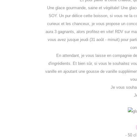
Une glace gourmande, saine et végétale! Une glac
SOY. Un pur délice cette boisson, si vous ne la co
curieux et les chanceux, je vous propose un conc
aura 3 gagnants, alors profitez-en vite! RDV sur m
vous avez jusque jeudi (31 août - minuit) pour part
con
En attendant, je vous laisse en compagnie de 
d'ingrédients. Et bien sûr, si vous le souhaitez v
vanille en ajoutant une gousse de vanille supplément
vous
Je vous souhait
J
- 50 c