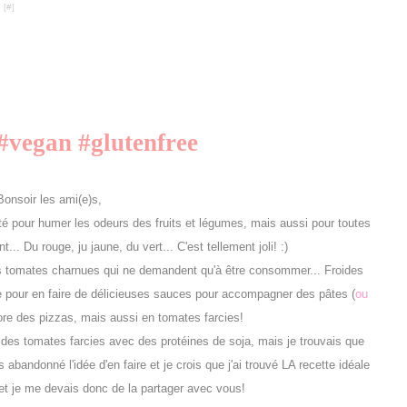
 [
#
]
#vegan #glutenfree
Bonsoir les ami(e)s,
té pour humer les odeurs des fruits et légumes, mais aussi pour toutes
.. Du rouge, ju jaune, du vert... C'est tellement joli! :)
ies tomates charnues qui ne demandent qu'à être consommer... Froides
aude pour en faire de délicieuses sauces pour accompagner des pâtes (
ou
ore des pizzas, mais aussi en tomates farcies!
 des tomates farcies avec des protéines de soja, mais je trouvais que
 abandonné l'idée d'en faire et je crois que j'ai trouvé LA recette idéale
 et je me devais donc de la partager avec vous!