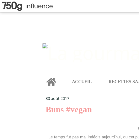
Home
ACCUEIL
REC
LA GOURMANDISE SELON ANGIE
>
CATEGORIES
>
L
30 août 2017
Buns #vegan
Le temps fut pas mal indécis aujourd'hui, du coup, c