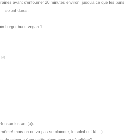
graines avant d'enfourner 20 minutes environ, jusqu'à ce que les buns
soient dorés.
 [
#
]
onsoir les ami(e)s,
d même! mais on ne va pas se plaindre, le soleil est là.. :)
quoi de mieux qu'une petite glace pour se désaltérer?