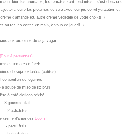
n sent bien les aromates, les tomates sont fondantes... c'est donc une
 ajouter à cuire les protéines de soja avec leur jus de réhydratation et
 crème d'amande (ou autre crème végétale de votre choix)! :)
 toutes les cartes en main, à vous de jouer!! ;)
{Pour 4 personnes}
grosses tomates à farcir
téines de soja texturées (petites)
cl de bouillon de légumes
re à soupe de miso de riz brun
llère à café d'origan séché
- 3 gousses d'ail
- 2 échalotes
 de crème d'amandes
Ecomil
- persil frais
- huile d'olive