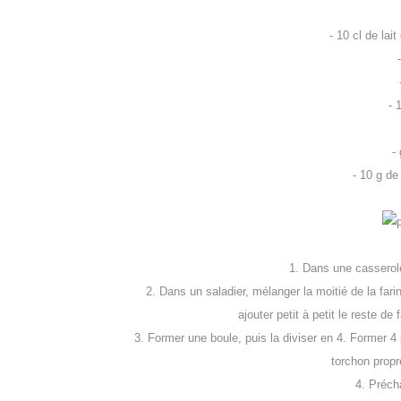
- 10 cl de lait
- 
-
- 10 g de
1. Dans une casserole, 
2. Dans un saladier, mélanger la moitié de la farine
ajouter petit à petit le reste de
3. Former une boule, puis la diviser en 4. Former 4 p
torchon propr
4. Précha