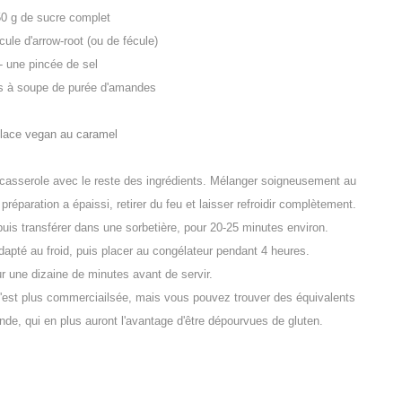
50 g de sucre complet
cule d'arrow-root (ou de fécule)
- une pincée de sel
es à soupe de purée d'amandes
casserole avec le reste des ingrédients. Mélanger soigneusement au
 préparation a épaissi, retirer du feu et laisser refroidir complètement.
puis transférer dans une sorbetière, pour 20-25 minutes environ.
dapté au froid, puis placer au congélateur pendant 4 heures.
ur une dizaine de minutes avant de servir.
'est plus commerciailsée, mais vous pouvez trouver des équivalents
e, qui en plus auront l'avantage d'être dépourvues de gluten.