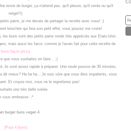
Co
Une envie de burger, ça n'attend pas, qu'il pleuve, qu'il vente ou qu'il
neige!!!).
etits pains, je me devais de partager la recette avec vous! ;)
ent briochée qui fera son petit effet, vous pouvez me croire!
à, les buns sont des petits pains ronds très appréciés aux Etats-Unis.
gers, mais aussi les farcir, comme je l'avais fait pour cette recette de
buns façon pizza
.
e que vous souhaitez en faire... ;)
é, ils sont assez rapide à préparer. Une seule pousse de 30 minutes,
ui dit mieux? Ha ha ha... Je suis sûre que vous êtes impatients, vous
ant. Et croyez-moi, vous ne le regretterez pas!
uhaite une très belle soirée.
e vous embrasse :-*
{Pour 4 buns}