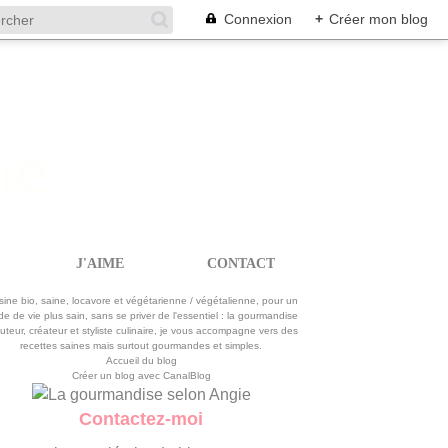
Connexion
+
Créer mon blog
J'AIME
CONTACT
La gourmandise selon Angie
sine bio, saine, locavore et végétarienne / végétalienne, pour un
e de vie plus sain, sans se priver de l'essentiel : la gourmandise
uteur, créateur et styliste culinaire, je vous accompagne vers des
recettes saines mais surtout gourmandes et simples.
Accueil du blog
Créer un blog avec CanalBlog
Contactez-moi