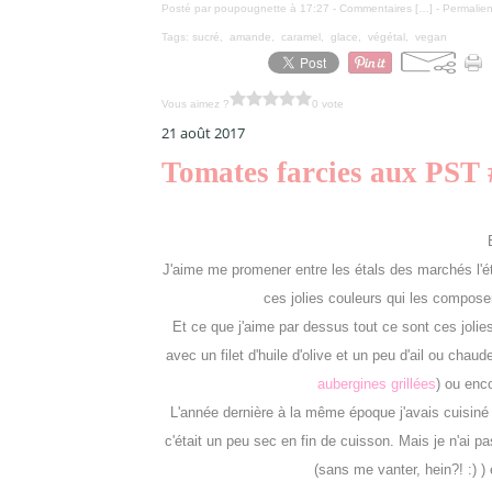
Posté par poupougnette à 17:27 -
Commentaires [
…
]
- Permalien
Tags:
sucré
,
amande
,
caramel
,
glace
,
végétal
,
vegan
Vous aimez ?
0 vote
21 août 2017
Tomates farcies aux PST 
J'aime me promener entre les étals des marchés l'é
ces jolies couleurs qui les composent.
Et ce que j'aime par dessus tout ce sont ces jol
avec un filet d'huile d'olive et un peu d'ail ou ch
aubergines grillées
) ou enc
L'année dernière à la même époque j'avais cuisiné
c'était un peu sec en fin de cuisson. Mais je n'ai pas
(sans me vanter, hein?! :) )