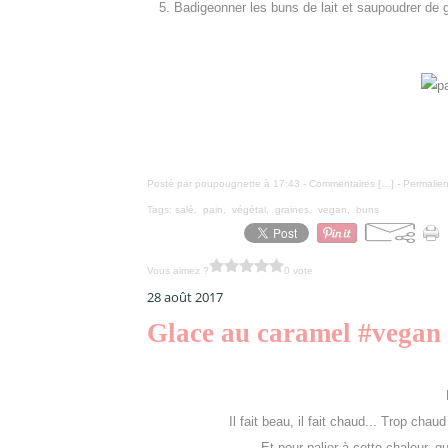
5. Badigeonner les buns de lait et saupoudrer de 
Posté par poupougnette à 17:43 -
Commentaires [
…
]
- Permalien
Tags:
salé
,
pain
,
végétal
,
graines
,
vegan
,
buns
Vous aimez ?
0 vote
28 août 2017
Glace au caramel #vegan
B
Il fait beau, il fait chaud... Trop chau
Et pour palier à cette chaleur, 