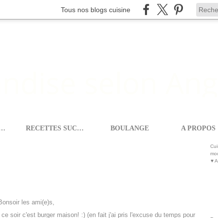
Tous nos blogs cuisine
ETTES SALEES
RECETTES SUCREES
BOULANGE
A PROPOS
A GOURMANDISE SELON ANGIE
Cui
mod
♥ A
Bonsoir les ami(e)s,
e soir c'est burger maison! :) (en fait j'ai pris l'excuse du temps pour