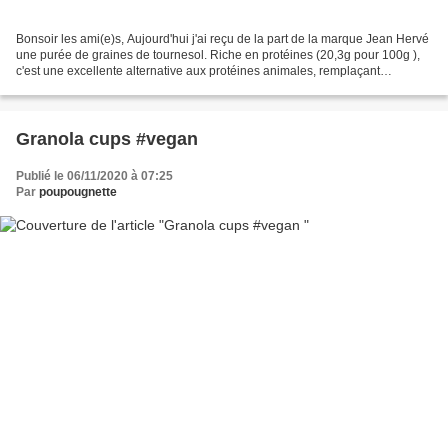
Bonsoir les ami(e)s, Aujourd'hui j'ai reçu de la part de la marque Jean Hervé
une purée de graines de tournesol. Riche en protéines (20,3g pour 100g ),
c'est une excellente alternative aux protéines animales, remplaçant
aisément le beurre en cuisine,...
Granola cups #vegan
Publié le 06/11/2020 à 07:25
Par
poupougnette