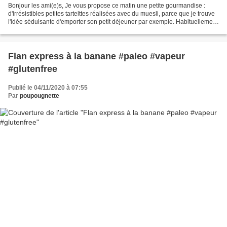
Bonjour les ami(e)s, Je vous propose ce matin une petite gourmandise :
d'irrésistibles petites tartelttes réalisées avec du muesli, parce que je trouve
l'idée séduisante d'emporter son petit déjeuner par exemple. Habituellement
je prépare mon granola,...
Flan express à la banane #paleo #vapeur
#glutenfree
Publié le 04/11/2020 à 07:55
Par
poupougnette