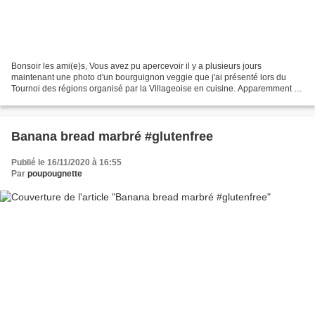
Bonsoir les ami(e)s, Vous avez pu apercevoir il y a plusieurs jours
maintenant une photo d'un bourguignon veggie que j'ai présenté lors du
Tournoi des régions organisé par la Villageoise en cuisine. Apparemment je
vous ai fait saliver, donc ce soir je...
Banana bread marbré #glutenfree
Publié le 16/11/2020 à 16:55
Par
poupougnette