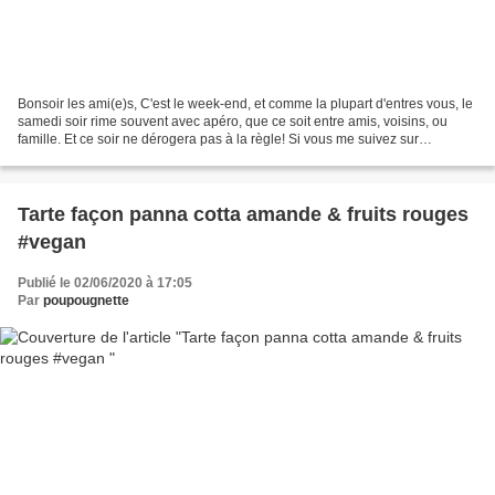
Bonsoir les ami(e)s, C'est le week-end, et comme la plupart d'entres vous, le
samedi soir rime souvent avec apéro, que ce soit entre amis, voisins, ou
famille. Et ce soir ne dérogera pas à la règle! Si vous me suivez sur
Instagram, vous avez pu voir qu'aujourd'hui...
Tarte façon panna cotta amande & fruits rouges
#vegan
Publié le 02/06/2020 à 17:05
Par
poupougnette