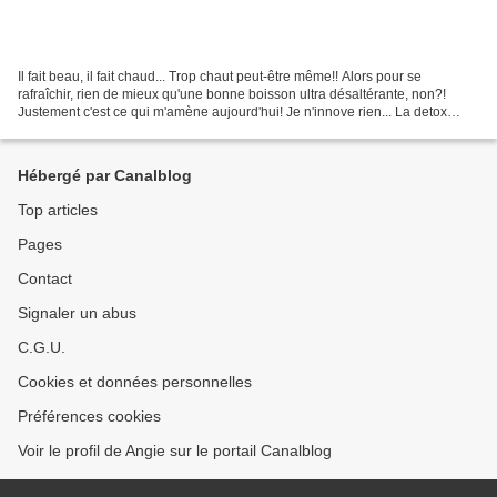
Il fait beau, il fait chaud... Trop chaut peut-être même!! Alors pour se
rafraîchir, rien de mieux qu'une bonne boisson ultra désaltérante, non?!
Justement c'est ce qui m'amène aujourd'hui! Je n'innove rien... La detox
water a suffisamment fait le tour...
Hébergé par Canalblog
Top articles
Pages
Contact
Signaler un abus
C.G.U.
Cookies et données personnelles
Préférences cookies
Voir le profil de Angie sur le portail Canalblog