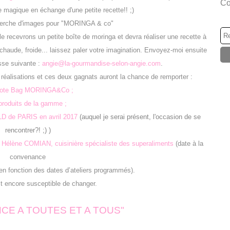
Co
e magique en échange d'une petite recette!! ;)
ile recevrons un petite boîte de moringa et devra réaliser une recette à
, chaude, froide... laissez paler votre imagination. Envoyez-moi ensuite
esse suivante :
angie@la-gourmandise-selon-angie.com
.
s réalisations et ces deux gagnats auront la chance de remporter :
Tote Bag MORINGA&Co ;
produits de la gamme ;
LD de PARIS en avril 2017
(auquel je serai présent, l'occasion de se
rencontrer?! ;) )
the Hélène COMIAN, cuisinière spécialiste des superaliments
(date à la
convenance
en fonction des dates d’ateliers programmés).
st encore susceptible de changer.
CE A TOUTES ET A TOUS"