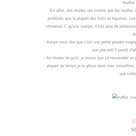
feuille
En affet, des études ont montré que les feuilles
protéines que la plupart des fruits et légumes. Les 
vitmaines C qu'une orange, 4 fois plus de potassium
de
Autant vous dire que c'est une petite poudre magiqu
son placard! Il paraît d'a
Au niveau du goût, je trouve que ça ressemble un 
plupart du temps je la glisse dans mes smoothies, m
que cette 
{P
- 5