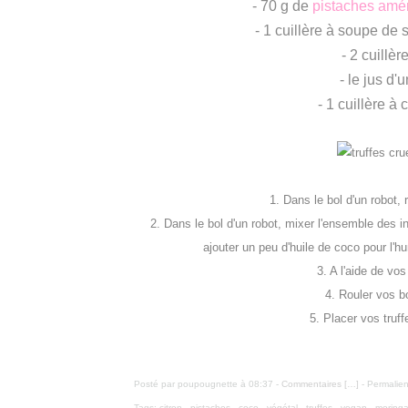
- 70 g de
pistaches amé
- 1 cuillère à soupe de 
- 2 cuillè
- le jus d'u
- 1 cuillère à 
1. Dans le bol d'un robot,
2. Dans le bol d'un robot, mixer l'ensemble des i
ajouter un peu d'huile de coco pour l'h
3. A l'aide de vo
4. Rouler vos b
5. Placer vos truff
Posté par poupougnette à 08:37 -
Commentaires [
…
]
- Permalien
Tags:
citron
,
pistaches
,
coco
,
végétal
,
truffes
,
vegan
,
moring