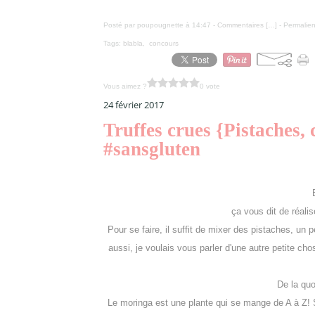
Posté par poupougnette à 14:47 -
Commentaires [
…
]
- Permalien
Tags:
blabla
,
concours
Vous aimez ?
0 vote
24 février 2017
Truffes crues {Pistaches
#sansgluten
ça vous dit de réali
Pour se faire, il suffit de mixer des pistaches, un p
aussi, je voulais vous parler d'une autre petite chos
De la quo
Le moringa est une plante qui se mange de A à Z! 