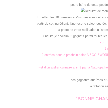
petite boîte de cette poudr
En effet, les 10 premiers à s'inscrire sous cet artc
partir de cet ingrédient. Une recette salée, sucrée
la photo de votre réalisation à l'adr
Ensuite je choisirai 2 gagnats parmi toutes le
- un 
-
2 
- 2 entrées pour le prochain salon VEGGIEWOR
- et d’un atelier culinaire animé par la Naturopa
des gagnants sur Paris et 
La dotation e
"BONNE CHAN