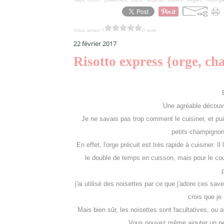
Vous aimez ?
0 vote
22 février 2017
Risotto express {orge, c
Une agréable découver
Je ne savais pas trop comment le cuisiner, et pui
petits champignon
En effet, l'orge précuit est très rapide à cuisiner. I
le double de temps en cuisson, mais pour le co
j'ai utilisé des noisettes par ce que j'adore ces sa
crois que je 
Mais bien sûr, les noisettes sont facultatives, o
Vous pouvez même ajouter un peu