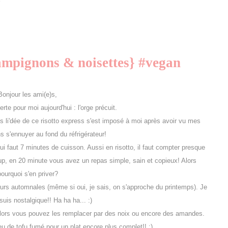
hampignons & noisettes} #vegan
Bonjour les ami(e)s,
te pour moi aujourd'hui : l'orge précuit.
s li'dée de ce risotto express s'est imposé à moi après avoir vu mes
s s'ennuyer au fond du réfrigérateur!
l lui faut 7 minutes de cuisson. Aussi en risotto, il faut compter presque
up, en 20 minute vous avez un repas simple, sain et copieux! Alors
pourquoi s'en priver?
veurs automnales (même si oui, je sais, on s'approche du printemps). Je
suis nostalgique!! Ha ha ha... :)
u alors vous pouvez les remplacer par des noix ou encore des amandes.
 de tofu fumé pour un plat encore plus complet!! :)