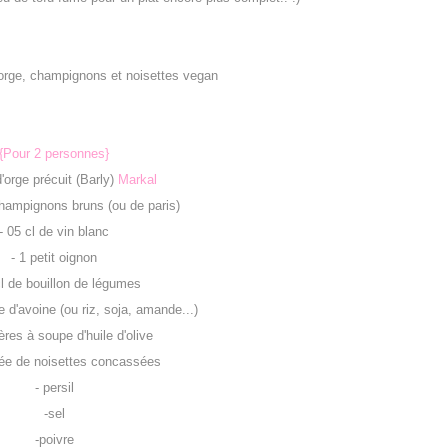
{Pour 2 personnes}
'orge précuit (Barly)
Markal
champignons bruns (ou de paris)
- 05 cl de vin blanc
- 1 petit oignon
cl de bouillon de légumes
e d'avoine (ou riz, soja, amande...)
lères à soupe d'huile d'olive
née de noisettes concassées
- persil
-sel
-poivre