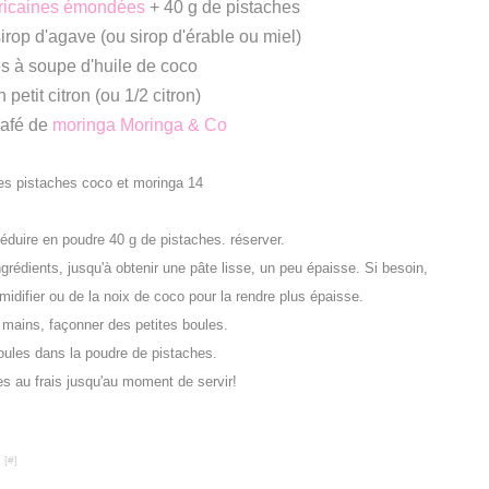
ricaines émondées
+ 40 g de pistaches
sirop d'agave (ou sirop d'érable ou miel)
res à soupe d'huile de coco
n petit citron (ou 1/2 citron)
café de
moringa Moringa & Co
 réduire en poudre 40 g de pistaches. réserver.
ngrédients, jusqu'à obtenir une pâte lisse, un peu épaisse. Si besoin,
umidifier ou de la noix de coco pour la rendre plus épaisse.
s mains, façonner des petites boules.
oules dans la poudre de pistaches.
es au frais jusqu'au moment de servir!
 [
#
]
a