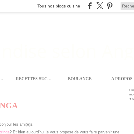
Tous nos blogs cuisine
ETTES SALEES
RECETTES SUCREES
BOULANGE
A PROPOS
A GOURMANDISE SELON ANGIE
Cui
mod
♥ A
INGA
Bonjour les ami(e)s,
oringa
? Et bien aujourd'hui je vous propose de vous faire parvenir une