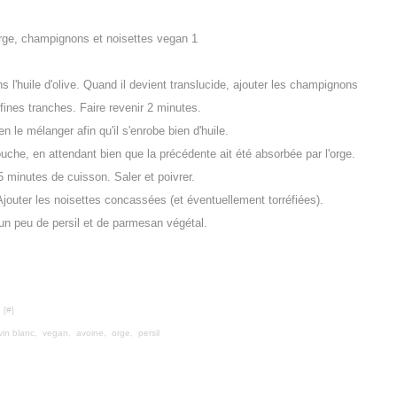
s l'huile d'olive. Quand il devient translucide, ajouter les champignons
fines tranches. Faire revenir 2 minutes.
ien le mélanger afin qu'il s'enrobe bien d'huile.
louche, en attendant bien que la précédente ait été absorbée par l'orge.
 minutes de cuisson. Saler et poivrer.
Ajouter les noisettes concassées (et éventuellement torréfiées).
un peu de persil et de parmesan végétal.
 [
#
]
vin blanc
,
vegan
,
avoine
,
orge
,
persil