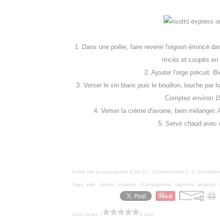
1. Dans une poêle, faire revenir l'oignon émincé dan
rincés et coupés en 
2. Ajouter l'orge précuit. B
3. Verser le vin blanc puis le bouillon, louche par 
Comptez environ 15
4. Verser la crème d'avoine, bien mélanger. 
5. Servir chaud avec 
Posté par poupougnette à 08:23 -
Commentaires [
…
]
- Permalien
Tags:
salé
,
risotto
,
noisette
,
champignons
,
oignons
,
végétal
,
Vous aimez ?
0 vote