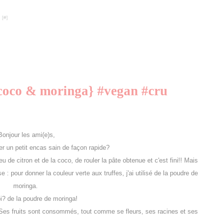
 [
#
]
, coco & moringa} #vegan #cru
Bonjour les ami(e)s,
ser un petit encas sain de façon rapide?
eu de citron et de la coco, de rouler la pâte obtenue et c'est fini!! Mais
e : pour donner la couleur verte aux truffes, j'ai utilisé de la poudre de
moringa.
i? de la poudre de moringa!
Ses fruits sont consommés, tout comme se fleurs, ses racines et ses