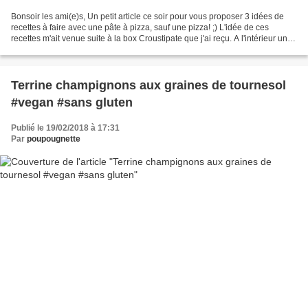
Bonsoir les ami(e)s, Un petit article ce soir pour vous proposer 3 idées de
recettes à faire avec une pâte à pizza, sauf une pizza! ;) L'idée de ces
recettes m'ait venue suite à la box Croustipate que j'ai reçu. A l'intérieur une
énorme pâte à pizza,...
Terrine champignons aux graines de tournesol
#vegan #sans gluten
Publié le 19/02/2018 à 17:31
Par
poupougnette