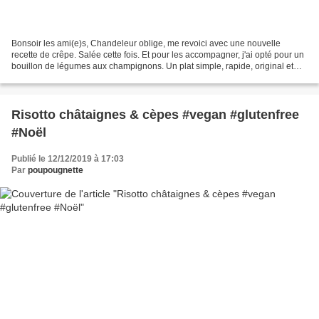
Bonsoir les ami(e)s, Chandeleur oblige, me revoici avec une nouvelle
recette de crêpe. Salée cette fois. Et pour les accompagner, j'ai opté pour un
bouillon de légumes aux champignons. Un plat simple, rapide, original et
gourmand. Parfait pour un repas...
Risotto châtaignes & cèpes #vegan #glutenfree
#Noël
Publié le 12/12/2019 à 17:03
Par
poupougnette