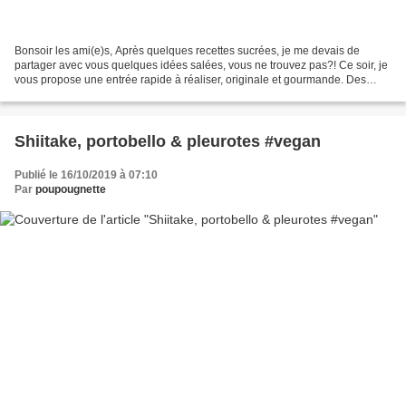
Bonsoir les ami(e)s, Après quelques recettes sucrées, je me devais de
partager avec vous quelques idées salées, vous ne trouvez pas?! Ce soir, je
vous propose une entrée rapide à réaliser, originale et gourmande. Des
macarons salés, en version crue, grâce...
Shiitake, portobello & pleurotes #vegan
Publié le 16/10/2019 à 07:10
Par
poupougnette