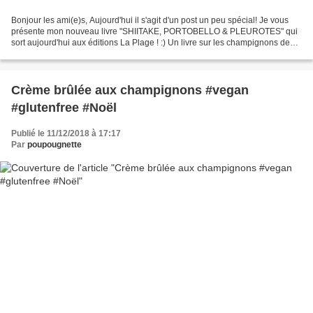
Bonjour les ami(e)s, Aujourd'hui il s'agit d'un post un peu spécial! Je vous
présente mon nouveau livre "SHIITAKE, PORTOBELLO & PLEUROTES" qui
sort aujourd'hui aux éditions La Plage ! :) Un livre sur les champignons de
culture que vous pourrez ainsi cuisiner...
Crème brûlée aux champignons #vegan
#glutenfree #Noël
Publié le 11/12/2018 à 17:17
Par
poupougnette