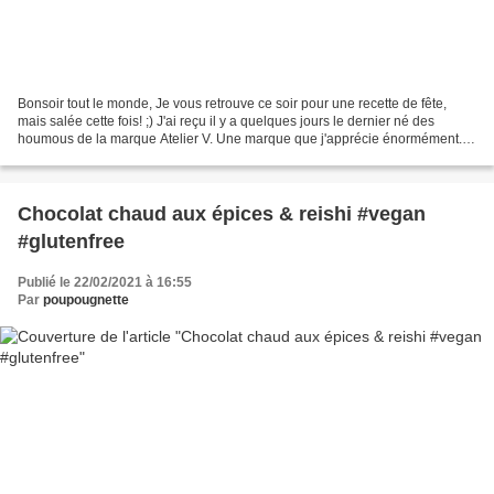
Bonsoir tout le monde, Je vous retrouve ce soir pour une recette de fête,
mais salée cette fois! ;) J'ai reçu il y a quelques jours le dernier né des
houmous de la marque Atelier V. Une marque que j'apprécie énormément.
Les houmous sont tous plus originaux...
Chocolat chaud aux épices & reishi #vegan
#glutenfree
Publié le 22/02/2021 à 16:55
Par
poupougnette