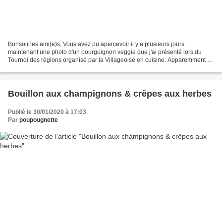
Bonsoir les ami(e)s, Vous avez pu apercevoir il y a plusieurs jours
maintenant une photo d'un bourguignon veggie que j'ai présenté lors du
Tournoi des régions organisé par la Villageoise en cuisine. Apparemment je
vous ai fait saliver, donc ce soir je...
Bouillon aux champignons & crêpes aux herbes
Publié le 30/01/2020 à 17:03
Par
poupougnette