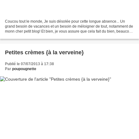
Coucou tout le monde, Je suis désolée pour cette longue absence... Un
grand besoin de vacances et un besoin de méloigner de tout, notamment de
monn cher petit blog! Et bien, je vous assure que cela fait du bien, beaucoup
de bien... ;) Mais je ne vous...
Petites crèmes {à la verveine}
Publié le 07/07/2013 à 17:38
Par
poupougnette