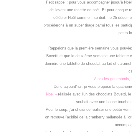
Petit rappel : pour vous accompagner jusqu'à Noë
de l'avent une recette de noël. Et pour chaque rec
célébrer Noël comme il se doit.. le 25 décembr
procéderons à un super tirage parmi tous les partic
petits l
Rappelons que la première semaine vous pouviez 
Bovetti et que la deuxième semaine une tablette c
dernière une tablette de chocolat au lait et caramel f
ca
Alors les gourmands, 
Donc aujourd'hui, je vous propose la quatrièm
Noël »
réalisée avec l'un des chocolats Bovetti, le
souhait avec une bonne touche d
Pour le coup, j'ai choisi de réaliser une petite ver
on retrouve l'acidité de la cranberry mélangée à l'o
accompagn