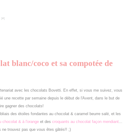
 [
#
]
lat blanc/coco et sa compotée de
partenariat avec les chocolats Bovetti. En effet, si vous me suivez, vous
ié une recette par semaine depuis le début de l'Avent, dans le but de
ire gagner des chocolats!
bliais des étoiles fondantes au chocolat & caramel beurre salé, et les
 chocolat & à l'orange
et des
croquants au chocolat façon mendiant
...
 ne trouvez pas que vous êtes gâtés!! ;)