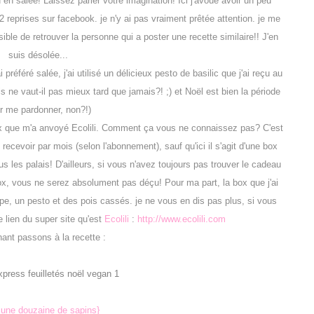
en salée! Laissez parler votre imagination! Ici j'avoue avoir un peu
 2 reprises sur facebook. je n'y ai pas vraiment prêtée attention. je me
le de retrouver la personne qui a poster une recette similaire!! J'en
suis désolée...
préféré salée, j'ai utilisé un délicieux pesto de basilic que j'ai reçu au
is ne vaut-il pas mieux tard que jamais?! ;) et Noël est bien la période
r me pardonner, non?!)
box que m'a anvoyé Ecolili. Comment ça vous ne connaissez pas? C'est
recevoir par mois (selon l'abonnement), sauf qu'ici il s'agit d'une box
us les palais! D'ailleurs, si vous n'avez toujours pas trouver le cadeau
ox, vous ne serez absolument pas déçu! Pour ma part, la box que j'ai
pe, un pesto et des pois cassés. je ne vous en dis pas plus, si vous
e lien du super site qu'est
Ecolili
:
http://www.ecolili.com
ant passons à la recette :
 une douzaine de sapins}