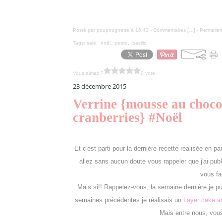
Posté par poupougnette à 16:43 -
Commentaires [
…
]
- Permalien
Tags:
salé
,
noël
,
pesto
,
basilic
Vous aimez ?
0 vote
23 décembre 2015
Verrine {mousse au choco
cranberries} #Noël
Et c'est parti pour la dernière recette réalisée en 
allez sans aucun doute vous rappeler que j'ai publ
vous fa
Mais si!! Rappelez-vous, la semaine dernière je pu
semaines précédentes je réalisais un
Layer cake au
Mais entre nous, vous