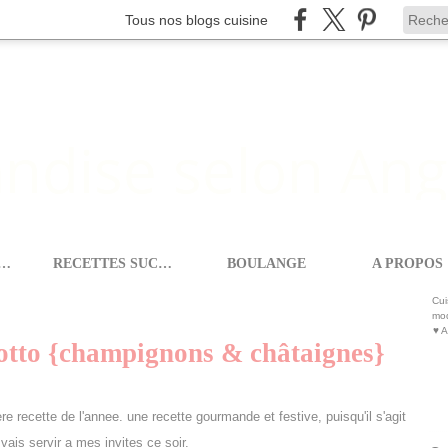
Tous nos blogs cuisine
ETTES SALEES
RECETTES SUCREES
BOULANGE
A PROPOS
A GOURMANDISE SELON ANGIE
Cui
mod
♥ A
otto {champignons & châtaignes}
 recette de l'annee. une recette gourmande et festive, puisqu'il s'agit
 vais servir a mes invites ce soir.