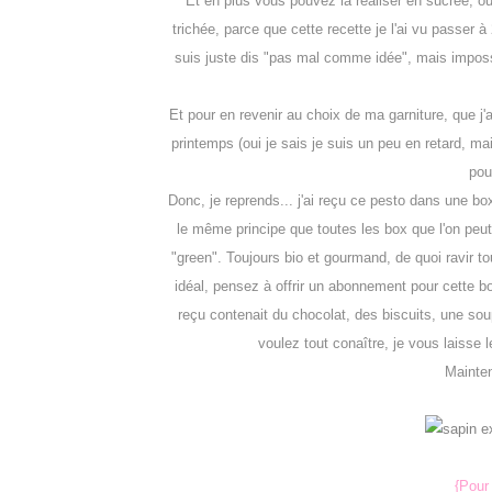
Et en plus vous pouvez la réaliser en sucrée, ou 
trichée, parce que cette recette je l'ai vu passer à
suis juste dis "pas mal comme idée", mais impossib
Et pour en revenir au choix de ma garniture, que j'ai 
printemps (oui je sais je suis un peu en retard, ma
pou
Donc, je reprends... j'ai reçu ce pesto dans une 
le même principe que toutes les box que l'on peut 
"green". Toujours bio et gourmand, de quoi ravir to
idéal, pensez à offrir un abonnement pour cette b
reçu contenait du chocolat, des biscuits, une sou
voulez tout conaître, je vous laisse l
Mainten
{Pour