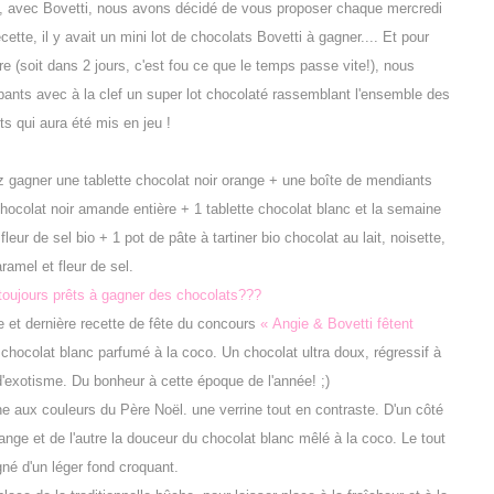
l, avec Bovetti, nous avons décidé de vous proposer chaque mercredi
ette, il y avait un mini lot de chocolats Bovetti à gagner.... Et pour
e (soit dans 2 jours, c'est fou ce que le temps passe vite!), nous
ipants avec à la clef un super lot chocolaté rassemblant l'ensemble des
ots qui aura été mis en jeu !
gagner une tablette chocolat noir orange + une boîte de mendiants
hocolat noir amande entière + 1 tablette chocolat blanc et la semaine
leur de sel bio + 1 pot de pâte à tartiner bio chocolat au lait, noisette,
ramel et fleur de sel.
toujours prêts à gagner des chocolats???
e et dernière recette de fête du concours
« Angie & Bovetti fêtent
 chocolat blanc parfumé à la coco. Un chocolat ultra doux, régressif à
'exotisme. Du bonheur à cette époque de l'année! ;)
rine aux couleurs du Père Noël. une verrine tout en contraste. D'un côté
range et de l'autre la douceur du chocolat blanc mêlé à la coco. Le tout
é d'un léger fond croquant.