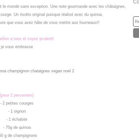
Co
 tout le monde sans exception. Une note gourmande avec les châtaignes,
ourge. Un risotto original puisque réalisé avec du quinoa.
 sure que vous avez hâte de vous mettre aux fourneaux!!
illon a tous et soyez prudent!
je vous embrasse
{pour 2 personnes}
- 2 petites courges
- 1 oignon
- 1 échalote
- 70g de quinoa
 60 g de champignons