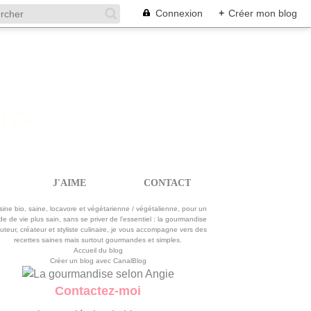
Connexion
+
Créer mon blog
J'AIME
CONTACT
La gourmandise selon Angie
sine bio, saine, locavore et végétarienne / végétalienne, pour un
e de vie plus sain, sans se priver de l'essentiel : la gourmandise
uteur, créateur et styliste culinaire, je vous accompagne vers des
recettes saines mais surtout gourmandes et simples.
Accueil du blog
Créer un blog avec CanalBlog
Contactez-moi