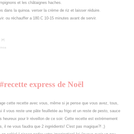
ampignons et les châtaignes haches.
dans la quinoa. verser la crème de riz et laisser réduire.
rvir. ou réchauffer a 180.C 10-15 minutes avant de servir.
 [
#
]
inoa
 #recette express de Noël
partage cette recette avec vous, même si je pense que vous avez, tous,
i il vous reste une pâte feuilletée au frigo et un reste de pesto, sauce
s heureux pour lr réveillon de ce soir. Cette recette est extrémement
is, il ne vous faudra que 2 ingrédients! C'est pas magique?! ;)