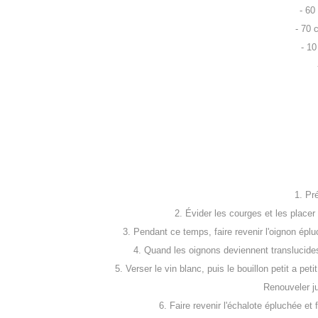
- 60
- 70 
- 10
1. Pr
2. Évider les courges et les placer
3. Pendant ce temps, faire revenir l'oignon épl
4. Quand les oignons deviennent translucides,
5. Verser le vin blanc, puis le bouillon petit a pe
Renouveler ju
6. Faire revenir l'échalote épluchée e