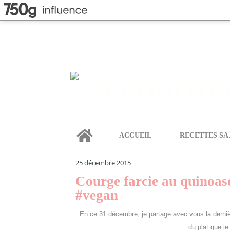
Home
ACCUEIL
REC
LA GOURMANDISE SELON ANGIE
>
CATEGORIES
>
L
25 décembre 2015
Courge farcie au quinoas
#vegan
En ce 31 décembre, je partage avec vous la dernière
du plat que je