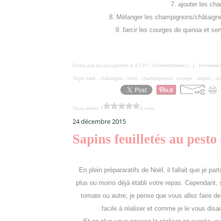
7. ajouter les ch
8. Mélanger les champignons/châtaignes 
9. farcir les courges de quinoa et se
Posté par poupougnette à 17:37 -
Commentaires [
…
]
- Permalien
Tags:
salé
,
châtaigne
,
noël
,
champignons
,
courge
,
vegan
,
qu
Vous aimez ?
0 vote
24 décembre 2015
Sapins feuilletés au pesto
En plein prépararatifs de Noël, il fallait que je 
plus ou moins déjà établi votre repas. Cependant, s
tomate ou autre, je pense que vous allez faire de
facile à réaliser et comme je le vous disa