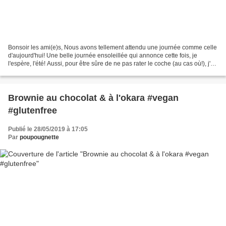
Bonsoir les ami(e)s, Nous avons tellement attendu une journée comme celle
d'aujourd'hui! Une belle journée ensoleillée qui annonce cette fois, je
l'espère, l'été! Aussi, pour être sûre de ne pas rater le coche (au cas où!), j'ai
décidé de faire des brochettes...
Brownie au chocolat & à l'okara #vegan
#glutenfree
Publié le 28/05/2019 à 17:05
Par
poupougnette