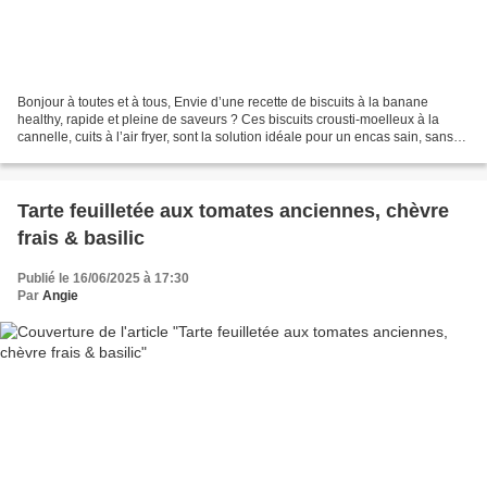
Bonjour à toutes et à tous, Envie d’une recette de biscuits à la banane
healthy, rapide et pleine de saveurs ? Ces biscuits crousti-moelleux à la
cannelle, cuits à l’air fryer, sont la solution idéale pour un encas sain, sans
gluten, ni sucre raffiné....
Tarte feuilletée aux tomates anciennes, chèvre
frais & basilic
Publié le 16/06/2025 à 17:30
Par
Angie