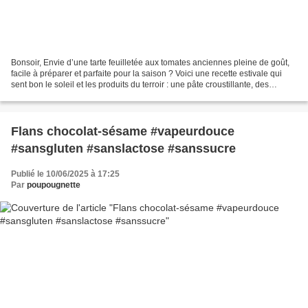
Bonsoir, Envie d’une tarte feuilletée aux tomates anciennes pleine de goût,
facile à préparer et parfaite pour la saison ? Voici une recette estivale qui
sent bon le soleil et les produits du terroir : une pâte croustillante, des
tomates bien mûres, une...
Flans chocolat-sésame #vapeurdouce
#sansgluten #sanslactose #sanssucre
Publié le 10/06/2025 à 17:25
Par
poupougnette