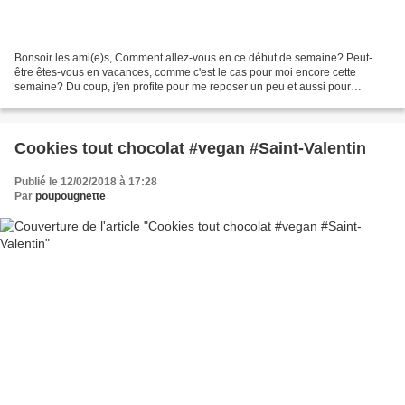
Bonsoir les ami(e)s, Comment allez-vous en ce début de semaine? Peut-
être êtes-vous en vacances, comme c'est le cas pour moi encore cette
semaine? Du coup, j'en profite pour me reposer un peu et aussi pour
préparer davantage e petites soirées "apéro",...
Cookies tout chocolat #vegan #Saint-Valentin
Publié le 12/02/2018 à 17:28
Par
poupougnette