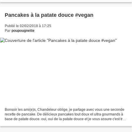
Pancakes à la patate douce #vegan
Publié le 02/02/2018 à 17:25
Par
poupougnette
Bonsoir les ami(e)s, Chandeleur oblige, je partage avec vous une seconde
recette de pancake. De délicieux pancakes tout doux et ultra gourmands à
base de patate douce. oui, oui de la patate douce et je vous assure c'est très
bon et en plus ça a l'avantage...