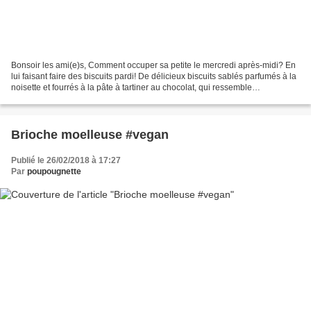
Bonsoir les ami(e)s, Comment occuper sa petite le mercredi après-midi? En
lui faisant faire des biscuits pardi! De délicieux biscuits sablés parfumés à la
noisette et fourrés à la pâte à tartiner au chocolat, qui ressemble
énormément aux biscuits P****...
Brioche moelleuse #vegan
Publié le 26/02/2018 à 17:27
Par
poupougnette