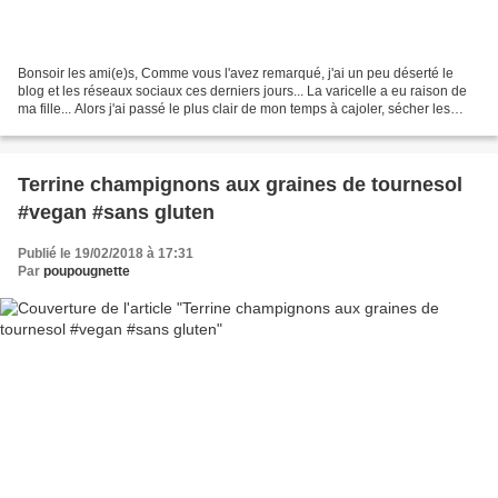
Bonsoir les ami(e)s, Comme vous l'avez remarqué, j'ai un peu déserté le
blog et les réseaux sociaux ces derniers jours... La varicelle a eu raison de
ma fille... Alors j'ai passé le plus clair de mon temps à cajoler, sécher les
boutons, cajoler et chanter...
Terrine champignons aux graines de tournesol
#vegan #sans gluten
Publié le 19/02/2018 à 17:31
Par
poupougnette