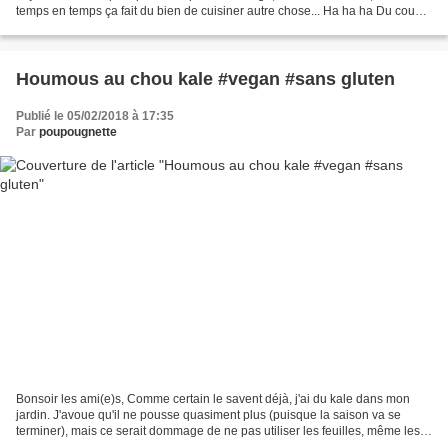
temps en temps ça fait du bien de cuisiner autre chose... Ha ha ha Du coup,
j'avais dans mon réfrigérateur 250 g...
Houmous au chou kale #vegan #sans gluten
Publié le 05/02/2018 à 17:35
Par
poupougnette
Bonsoir les ami(e)s, Comme certain le savent déjà, j'ai du kale dans mon
jardin. J'avoue qu'il ne pousse quasiment plus (puisque la saison va se
terminer), mais ce serait dommage de ne pas utiliser les feuilles, même les
plus petites! D'où l'idée d'un...