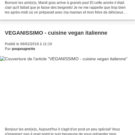
Bonsoir les ami(e)s, Mardi gras arrive à grands pas! Et cette année il était
clair qu'il fallait que je fasse des beignets! Je ne me rappelle que trop bien
les après-midi où on préparait avec ma maman et mon frère de délicieux
beignets . Ils étaient tout...
VEGANISSIMO - cuisine vegan italienne
Publié le 08/02/2018 à 11:10
Par
poupougnette
Bonjour les ami(e)s, Aujourd'hui il s'agit d'un post un peu spécial! Vous
n'imaginez pas à quel point je suis heureuse de vous présenter mon