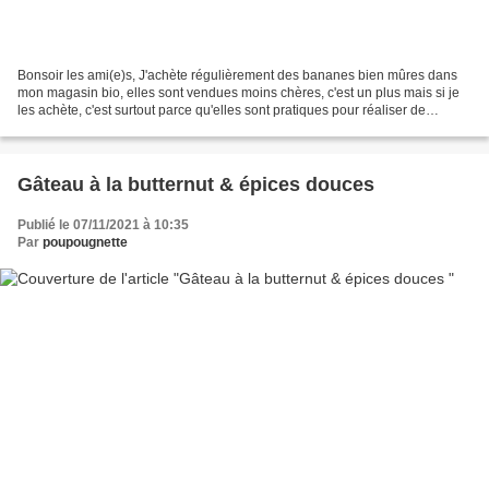
Bonsoir les ami(e)s, J'achète régulièrement des bananes bien mûres dans
mon magasin bio, elles sont vendues moins chères, c'est un plus mais si je
les achète, c'est surtout parce qu'elles sont pratiques pour réaliser de
délicieux desserts, tel que le...
Gâteau à la butternut & épices douces
Publié le 07/11/2021 à 10:35
Par
poupougnette