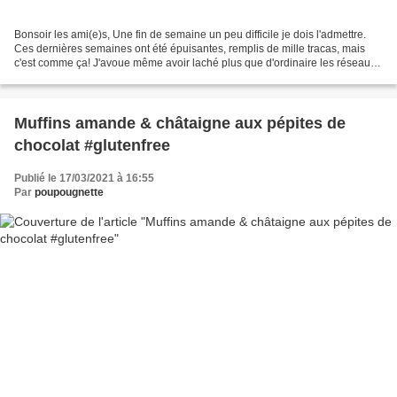
Bonsoir les ami(e)s, Une fin de semaine un peu difficile je dois l'admettre.
Ces dernières semaines ont été épuisantes, remplis de mille tracas, mais
c'est comme ça! J'avoue même avoir laché plus que d'ordinaire les réseaux
sociaux, parce que tenir un...
Muffins amande & châtaigne aux pépites de
chocolat #glutenfree
Publié le 17/03/2021 à 16:55
Par
poupougnette