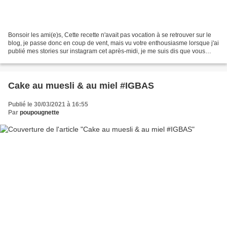
Bonsoir les ami(e)s, Cette recette n'avait pas vocation à se retrouver sur le
blog, je passe donc en coup de vent, mais vu votre enthousiasme lorsque j'ai
publié mes stories sur instagram cet après-midi, je me suis dis que vous
vouliez sans doute la recette!...
Cake au muesli & au miel #IGBAS
Publié le 30/03/2021 à 16:55
Par
poupougnette