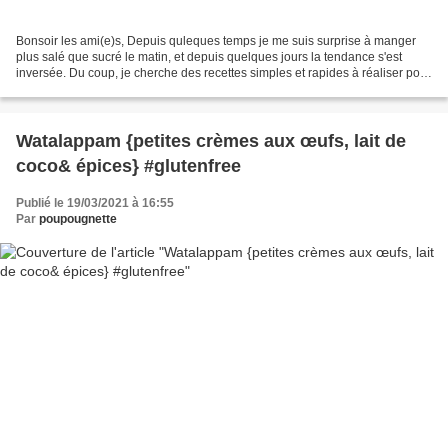
Bonsoir les ami(e)s, Depuis quleques temps je me suis surprise à manger
plus salé que sucré le matin, et depuis quelques jours la tendance s'est
inversée. Du coup, je cherche des recettes simples et rapides à réaliser pour
des petits déjeuners gourmands...
Watalappam {petites crèmes aux œufs, lait de
coco& épices} #glutenfree
Publié le 19/03/2021 à 16:55
Par
poupougnette