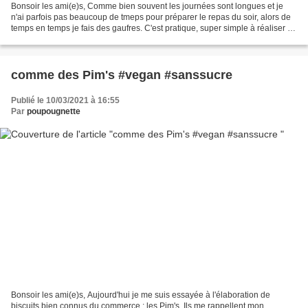
Bonsoir les ami(e)s, Comme bien souvent les journées sont longues et je
n'ai parfois pas beaucoup de tmeps pour préparer le repas du soir, alors de
temps en temps je fais des gaufres. C'est pratique, super simple à réaliser et
très rapide à cuire! Ce...
comme des Pim's #vegan #sanssucre
Publié le 10/03/2021 à 16:55
Par
poupougnette
Bonsoir les ami(e)s, Aujourd'hui je me suis essayée à l'élaboration de
biscuits bien connus du commerce : les Pim's. Ils me rappellent mon