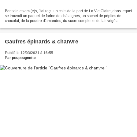
Bonsoir les ami(e)s, J'ai reçu un colis de la part de La Vie Claire, dans lequel
se trouvait un paquet de farine de châtaignes, un sachet de pépites de
chocolat, de la poudre d'amandes, du sucre complet et du lait végétal
riz/noisettes. ça m'a tout de...
Gaufres épinards & chanvre
Publié le 12/03/2021 à 16:55
Par
poupougnette