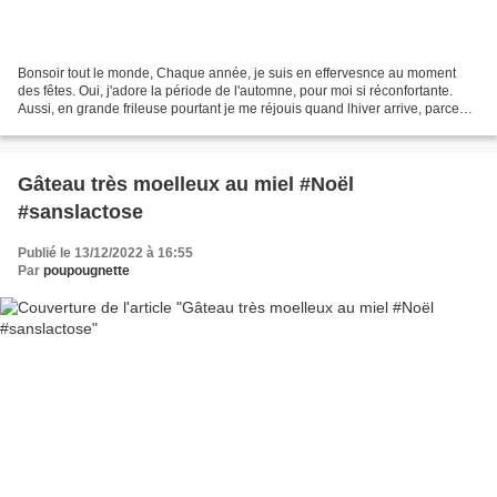
Bonsoir tout le monde, Chaque année, je suis en effervesnce au moment
des fêtes. Oui, j'adore la période de l'automne, pour moi si réconfortante.
Aussi, en grande frileuse pourtant je me réjouis quand lhiver arrive, parce
que c'est aussi le synonyme de...
Gâteau très moelleux au miel #Noël
#sanslactose
Publié le 13/12/2022 à 16:55
Par
poupougnette