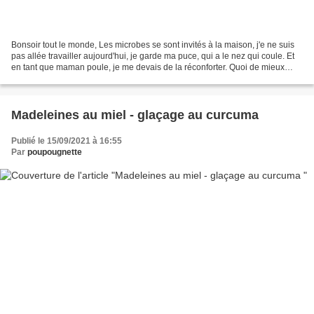
Bonsoir tout le monde, Les microbes se sont invités à la maison, j'e ne suis
pas allée travailler aujourd'hui, je garde ma puce, qui a le nez qui coule. Et
en tant que maman poule, je me devais de la réconforter. Quoi de mieux
qu'un bon gâteau tout moelleuxà...
Madeleines au miel - glaçage au curcuma
Publié le 15/09/2021 à 16:55
Par
poupougnette