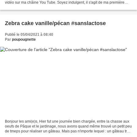
vidéo sur ma châine You Tube. Soyez indulgent, il s'agit de ma première
vidéo. Cependant n'hésitez pas à...
Zebra cake vanille/pécan #sanslactose
Publié le 05/04/2021 à 08:40
Par
poupougnette
Bonjour les ami(e)s, Hier fut une journée bien chargée, entre la chasse aux
oeufs de Pâque et le jardinage, nous avons quand même trouvé un petit peu
de tmeps pour réaliser un gâteau. Mais pas n'importe lequel : un gâteau très
vite réalisé, simple mais...