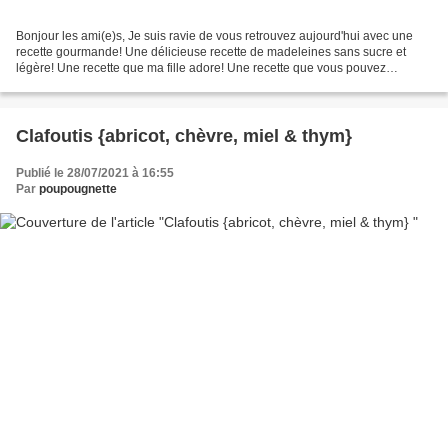
Bonjour les ami(e)s, Je suis ravie de vous retrouvez aujourd'hui avec une
recette gourmande! Une délicieuse recette de madeleines sans sucre et
légère! Une recette que ma fille adore! Une recette que vous pouvez
retrouvé sur ma chaîne You Tube pour la...
Clafoutis {abricot, chèvre, miel & thym}
Publié le 28/07/2021 à 16:55
Par
poupougnette