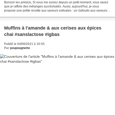
Bonsoir les ami(e)s, Si vous me suivez depuis un petit moment, vous savez
que je raffole des mélanges sucrés/salés. Aussi, aujourd'hui, je vous
propose une petite recette aux saveurs estivales : un clafoutis aux saveurs
subtiles et délicates, où le fromage...
Muffins à l'amande & aux cerises aux épices
chai #sanslactose #igbas
Publié le 04/06/2021 à 16:55
Par
poupougnette