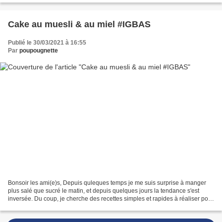
Cake au muesli & au miel #IGBAS
Publié le 30/03/2021 à 16:55
Par
poupougnette
Bonsoir les ami(e)s, Depuis quleques temps je me suis surprise à manger
plus salé que sucré le matin, et depuis quelques jours la tendance s'est
inversée. Du coup, je cherche des recettes simples et rapides à réaliser pour
des petits déjeuners gourmands...