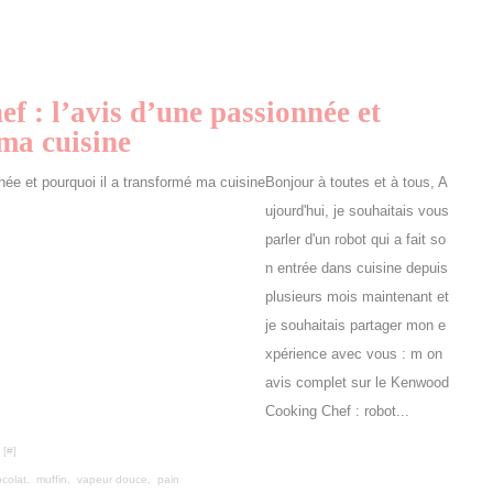
: l’avis d’une passionnée et
ma cuisine
Bonjour à toutes et à tous, A
ujourd'hui, je souhaitais vous
parler d'un robot qui a fait so
n entrée dans cuisine depuis
plusieurs mois maintenant et
je souhaitais partager mon e
xpérience avec vous : m on
avis complet sur le Kenwood
Cooking Chef : robot...
 [
#
]
colat
,
muffin
,
vapeur douce
,
pain