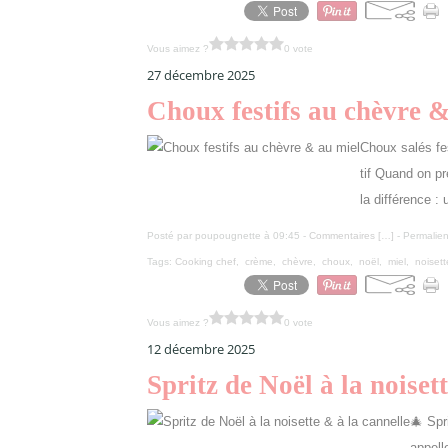
Vous aimez ?
0 vote
27 décembre 2025
Choux festifs au chèvre &
Choux salés fes
tif Quand on pr
la différence :
Posté par poupougnette à 09:45 -
Commentaires [
…
]
- Permalien
Tags:
Cooking chef
,
crème
,
chèvre
,
choux
,
noël
,
miel
,
noisett
Vous aimez ?
0 vote
12 décembre 2025
Spritz de Noël à la noiset
🎄 Spr
appell