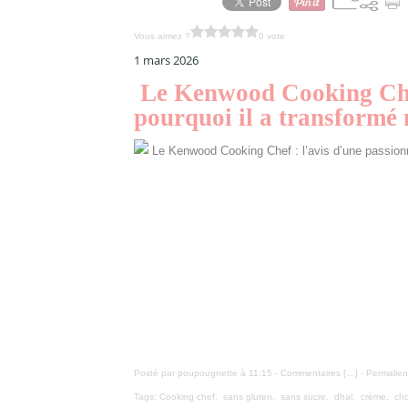
Vous aimez ?
0 vote
1 mars 2026
Le Kenwood Cooking Chef 
pourquoi il a transformé 
Posté par poupougnette à 11:15 -
Commentaires [
…
]
- Permalien
Tags:
Cooking chef
,
sans gluten
,
sans sucre
,
dhal
,
crème
,
cho