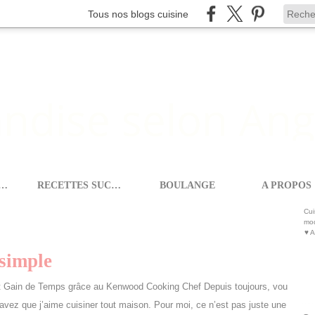
Tous nos blogs cuisine
ETTES SALEES
RECETTES SUCREES
BOULANGE
A PROPOS
OOKING CHEF
Cui
mod
♥ A
 simple
t Gain de Temps grâce au Kenwood Cooking Chef Depuis toujours, vou
avez que j’aime cuisiner tout maison. Pour moi, ce n’est pas juste une