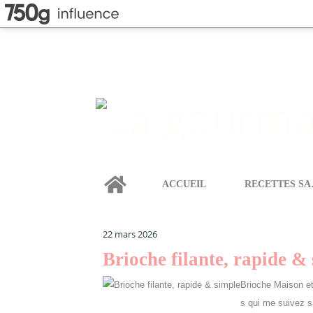
Home
ACCUEIL
REC
LA GOURMANDISE SELON ANGIE
>
CATEGORIES
>
C
cooking chef
22 mars 2026
Brioche filante, rapide &
Brioche Maison e
s qui me suivez s