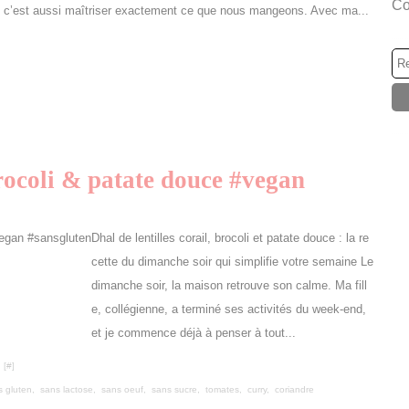
Co
: c’est aussi maîtriser exactement ce que nous mangeons. Avec ma...
brocoli & patate douce #vegan
Dhal de lentilles corail, brocoli et patate douce : la re
cette du dimanche soir qui simplifie votre semaine Le
dimanche soir, la maison retrouve son calme. Ma fill
e, collégienne, a terminé ses activités du week-end,
et je commence déjà à penser à tout...
 [
#
]
s gluten
,
sans lactose
,
sans oeuf
,
sans sucre
,
tomates
,
curry
,
coriandre