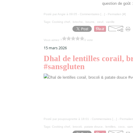
question de goût 
Posté par Angie à 09:05 -
Commentaires [
…
]
- Permalien [
#
]
Tags:
Cooking chef
,
brioche
,
beurre
,
oeuf
,
vanille
Vous aimez ?
0 vote
15 mars 2026
Dhal de lentilles corail, 
#sansgluten
Posté par poupougnette à 18:01 -
Commentaires [
…
]
- Permalien
Tags:
Cooking chef
,
brocoli
,
patate douce
,
lentilles
,
coco
,
san