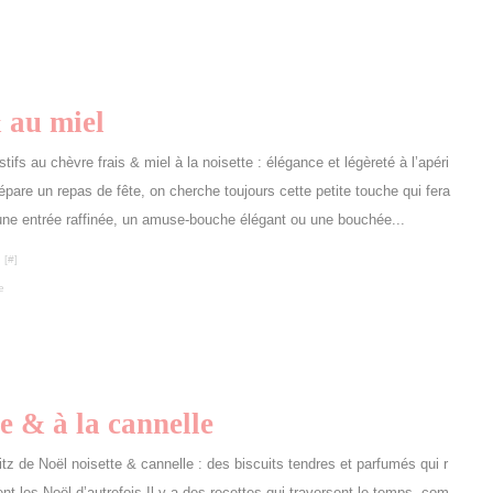
 au miel
tifs au chèvre frais & miel à la noisette : élégance et légèreté à l’apéri
épare un repas de fête, on cherche toujours cette petite touche qui fera
 une entrée raffinée, un amuse-bouche élégant ou une bouchée...
 [
#
]
e
te & à la cannelle
itz de Noël noisette & cannelle : des biscuits tendres et parfumés qui r
ent les Noël d’autrefois Il y a des recettes qui traversent le temps, com