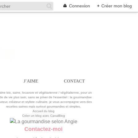
Connexion
+
Créer mon blog
J'AIME
CONTACT
La gourmandise selon Angie
sine bio, saine, locavore et végétarienne / végétalienne, pour un
e de vie plus sain, sans se priver de l'essentiel : la gourmandise
uteur, créateur et styliste culinaire, je vous accompagne vers des
recettes saines mais surtout gourmandes et simples.
Accueil du blog
Créer un blog avec CanalBlog
Contactez-moi