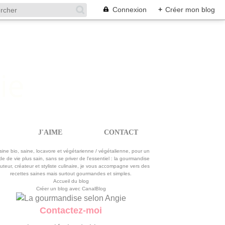
Connexion
+
Créer mon blog
J'AIME
CONTACT
La gourmandise selon Angie
sine bio, saine, locavore et végétarienne / végétalienne, pour un
e de vie plus sain, sans se priver de l'essentiel : la gourmandise
uteur, créateur et styliste culinaire, je vous accompagne vers des
recettes saines mais surtout gourmandes et simples.
Accueil du blog
Créer un blog avec CanalBlog
Contactez-moi