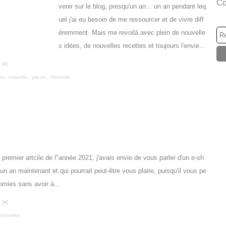
Co
venir sur le blog, presqu'un an... un an pendant leq
uel j'ai eu besoin de me ressourcer et de vivre diff
éremment. Mais me revoilà avec plein de nouvelle
s idées, de nouvelles recettes et toujours l'envie...
 [
#
]
es
,
noisette
,
yacon
,
chocolat
 premier artcile de l"année 2021, j'avais envie de vous parler d'un e-sh
d'un an maintenant et qui pourrait peut-être vous plaire, puisqu'il vous pe
omies sans avoir à...
 [
#
]
conomies