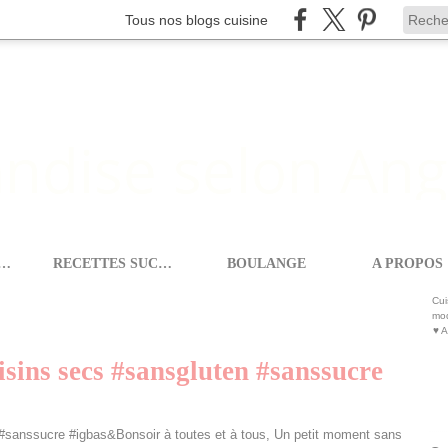
Tous nos blogs cuisine
ETTES SALEES
RECETTES SUCREES
BOULANGE
A PROPOS
ANSGLUTEN
Cui
mod
♥ A
sins secs #sansgluten #sanssucre
Bonsoir à toutes et à tous, Un petit moment sans