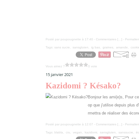
Posté par poupougnette à 17:40 -
Commentaires [
…
]
- Permalien
Tags:
sans sucre
,
sansgluten
,
ig bas
,
graines
,
amande
,
cooki
Vous aimez ?
0 vote
15 janvier 2021
Kazidomi ? Késako?
Bonjour les ami(e)s, Pour ce
op que j'utilise depuis plus 
rmettra de réaliser des écon
Posté par poupougnette à 12:07 -
Commentaires [
…
]
- Permalien
Tags:
blabla
,
cru
,
vegan
,
kazidomi
,
sansgluten
,
sanssucre
,
é