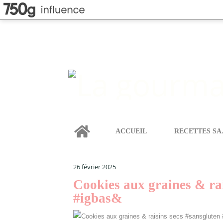
Home
ACCUEIL
REC
LA GOURMANDISE SELON ANGIE
>
CATEGORIES
>
S
sansgluten
26 février 2025
Cookies aux graines & rai
#igbas&