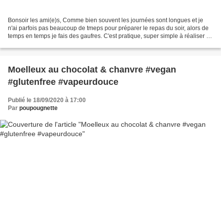
Bonsoir les ami(e)s, Comme bien souvent les journées sont longues et je
n'ai parfois pas beaucoup de tmeps pour préparer le repas du soir, alors de
temps en temps je fais des gaufres. C'est pratique, super simple à réaliser et
très rapide à cuire! Ce...
Moelleux au chocolat & chanvre #vegan
#glutenfree #vapeurdouce
Publié le 18/09/2020 à 17:00
Par
poupougnette