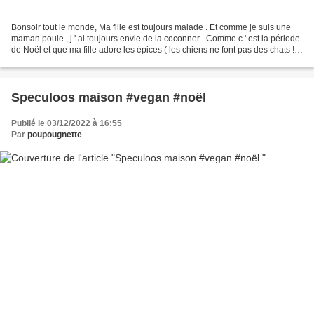
Bonsoir tout le monde, Ma fille est toujours malade . Et comme je suis une
maman poule , j ' ai toujours envie de la coconner . Comme c ' est la période
de Noël et que ma fille adore les épices ( les chiens ne font pas des chats ! )
, j ' ai décidé de...
Speculoos maison #vegan #noël
Publié le 03/12/2022 à 16:55
Par
poupougnette