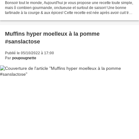
Bonsoir tout le monde, Aujourd'hui je vous propose une recette toute simple,
mais ô combien gourmande, onctueuse et surtout de saison! Une bonne
tartinade à la courge & aux épices! Cette recette est née après avoir cuit trop
de courge, ma fille n'a pas...
Muffins hyper moelleux à la pomme
#sanslactose
Publié le 05/10/2022 à 17:00
Par
poupougnette