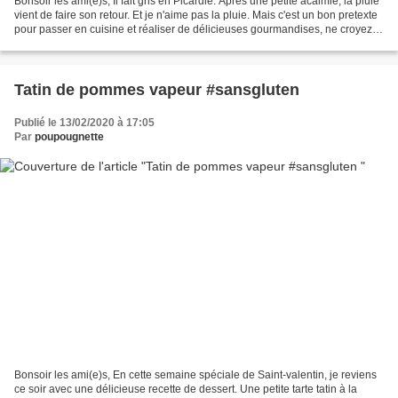
Bonsoir les ami(e)s, Il fait gris en Picardie. Après une petite acalmie, la pluie
vient de faire son retour. Et je n'aime pas la pluie. Mais c'est un bon pretexte
pour passer en cuisine et réaliser de délicieuses gourmandises, ne croyez
vous pas? Comme...
Tatin de pommes vapeur #sansgluten
Publié le 13/02/2020 à 17:05
Par
poupougnette
Bonsoir les ami(e)s, En cette semaine spéciale de Saint-valentin, je reviens
ce soir avec une délicieuse recette de dessert. Une petite tarte tatin à la