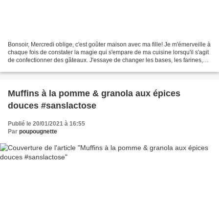
Bonsoir, Mercredi oblige, c'est goûter maison avec ma fille! Je m'émerveille à
chaque fois de constater la magie qui s'empare de ma cuisine lorsqu'il s'agit
de confectionner des gâteaux. J'essaye de changer les bases, les farines,
les textures... ni même...
Muffins à la pomme & granola aux épices
douces #sanslactose
Publié le 20/01/2021 à 16:55
Par
poupougnette