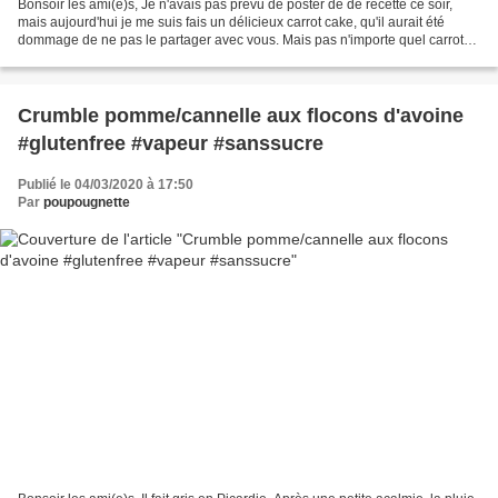
Bonsoir les ami(e)s, Je n'avais pas prévu de poster de de recette ce soir,
mais aujourd'hui je me suis fais un délicieux carrot cake, qu'il aurait été
dommage de ne pas le partager avec vous. Mais pas n'importe quel carrot
cake, celui-ci est cru. Cela...
Crumble pomme/cannelle aux flocons d'avoine
#glutenfree #vapeur #sanssucre
Publié le 04/03/2020 à 17:50
Par
poupougnette