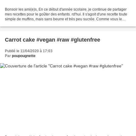
Bonsoir les ami(e)s, En ce début d'année scolaire, je continue de partager
mes recettes pour le goûter des enfants. rd'hui. Il s'agoit d'une recette toute
simple de muffins, mais sans beurre et très peu sucrée. Comme vous le
savez je ne suis pas une grande...
Carrot cake #vegan #raw #glutenfree
Publié le 11/04/2020 à 17:03
Par
poupougnette