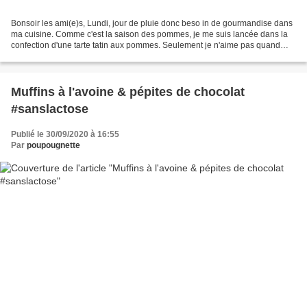
Bonsoir les ami(e)s, Lundi, jour de pluie donc beso in de gourmandise dans
ma cuisine. Comme c'est la saison des pommes, je me suis lancée dans la
confection d'une tarte tatin aux pommes. Seulement je n'aime pas quand
c'est trop sucré, j'ai donc trouvé...
Muffins à l'avoine & pépites de chocolat
#sanslactose
Publié le 30/09/2020 à 16:55
Par
poupougnette