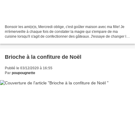
Bonsoir les ami(e)s, Mercredi oblige, c'est goûter maison avec ma fille! Je
m'émerveille à chaque fois de constater la magie qui s'empare de ma
cuisine lorsqu'il s'agit de confectionner des gâteaux. J'essaye de changer les
bases, les farines, les textures......
Brioche à la confiture de Noël
Publié le 03/12/2020 à 16:55
Par
poupougnette