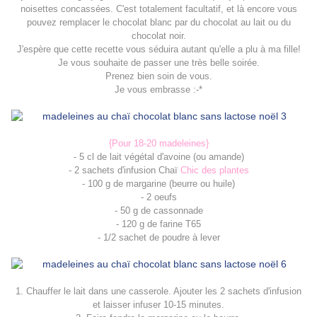
noisettes
concassées
.
C
'
est
totalement
facultatif
,
et
là
encore
vous
pouvez
remplacer
le
ch
ocolat
blanc
par
du
chocolat
au
lait
ou
du
chocolat
noir
.
J
'
espère
que
cette
recette
vous
séduira
autant
qu
'
elle
a
plu
à
ma
fille
!
Je
vous
souhaite
de
passer
une
très
belle
soirée
.
Prenez
bien
soin
de
vous
.
Je vous embrasse :-*
{Pour 18-20 madeleines}
- 5 cl de lait végétal d'avoine (ou amande)
- 2 sachets d'infusion Chaï
Chic des plantes
- 100 g de margarine (beurre ou huile)
- 2 oeufs
- 50 g de cassonnade
- 120 g de farine T65
- 1/2 sachet de poudre à lever
1. Chauffer le lait dans une casserole. Ajouter les 2 sachets d'infusion
et laisser infuser 10-15 minutes.