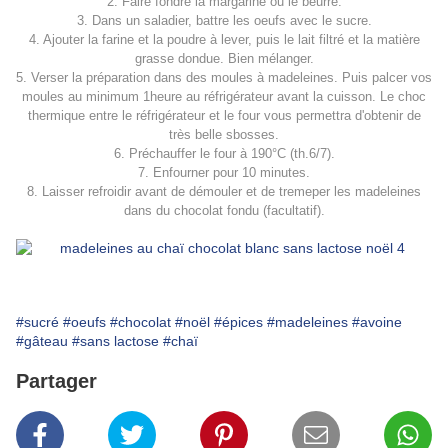
2. Faire fondre la margarine ou le beurre.
3. Dans un saladier, battre les oeufs avec le sucre.
4. Ajouter la farine et la poudre à lever, puis le lait filtré et la matière
grasse dondue. Bien mélanger.
5. Verser la préparation dans des moules à madeleines. Puis palcer vos
moules au minimum 1heure au réfrigérateur avant la cuisson. Le choc
thermique entre le réfrigérateur et le four vous permettra d'obtenir de
très belle sbosses.
6. Préchauffer le four à 190°C (th.6/7).
7. Enfourner pour 10 minutes.
8. Laisser refroidir avant de démouler et de tremeper les madeleines
dans du chocolat fondu (facultatif).
#sucré
#oeufs
#chocolat
#noël
#épices
#madeleines
#avoine
#gâteau
#sans lactose
#chaï
Partager