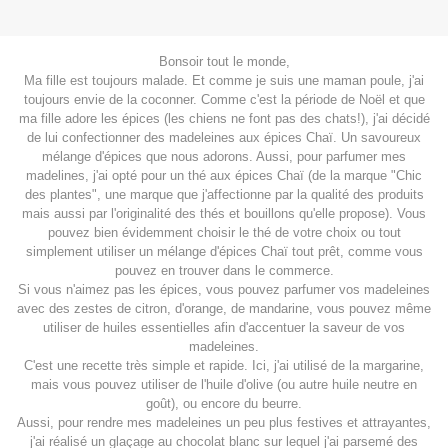
Bonsoir tout le monde,
Ma
fille
est
toujours
malade
.
Et
comme
je
suis
une
maman
poule
,
j
'
ai
toujours
envie
de
la
coconner
.
Comme
c
'
est
la
période
de
Noël
et
que
ma
fille
adore
les
épices
(
les
chiens
ne
font
pas
des
chats
!
)
,
j
'
ai
décidé
de
lui
confectionner
des
madeleines
aux
épices
Chaï
.
Un
savoureux
mélange
d
'
épices
que
nous
adorons
.
Aussi
,
pour
parfumer
mes
madelines
,
j
'
ai
opté
pour
un
thé
aux
épices
Chaï
(
de
la
marque
"
Chic
des
plantes
",
une
marque
que
j
'
affectionne
par
la
qualité
des
produits
mais
aussi
par
l
'
originalité
des
thés
et
bouillons
qu
'
elle
propose
)
.
Vous
pouvez
bien
évidemment
choisir
le
thé
de
votre
choix
ou
tout
simplement
utiliser un
mélange
d
'
épices
Chaï
tout
prêt
,
comme
vous
pouvez
en
trouver
dans
le
commerce
.
Si vous n'aimez pas les épices, vous pouvez parfumer vos madeleines
avec des zestes de citron, d'orange, de mandarine, vous pouvez même
utiliser de huiles essentielles afin d'accentuer la saveur de vos
madeleines.
C'est une recette très simple et rapide. Ici, j'ai utilisé de la margarine,
mais vous pouvez utiliser de l'huile d'olive (ou autre huile neutre en
goût), ou encore du beurre.
Aussi
,
pour
rendre
mes
madeleines
un
peu
plus
festives
et
attrayantes
,
j
'
ai
réalisé
un
glaçage
au
chocolat
blanc
sur
lequel
j
'
ai
parsemé
des