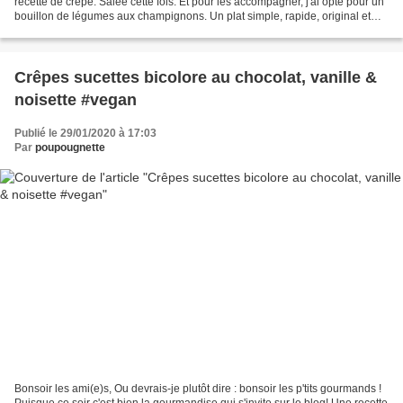
recette de crêpe. Salée cette fois. Et pour les accompagner, j'ai opté pour un
bouillon de légumes aux champignons. Un plat simple, rapide, original et
gourmand. Parfait pour un repas...
Crêpes sucettes bicolore au chocolat, vanille &
noisette #vegan
Publié le 29/01/2020 à 17:03
Par
poupougnette
Bonsoir les ami(e)s, Ou devrais-je plutôt dire : bonsoir les p'tits gourmands !
Puisque ce soir c'est bien la gourmandise qui s'invite sur le blog! Une recette