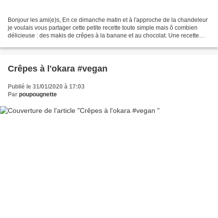
Bonjour les ami(e)s, En ce dimanche matin et à l'approche de la chandeleur
je voulais vous partager cette petite recette toute simple mais ô combien
délicieuse : des makis de crêpes à la banane et au chocolat. Une recette
vraiment très facile à réaliser...
Crêpes à l'okara #vegan
Publié le 31/01/2020 à 17:03
Par
poupougnette