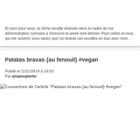
Et voici pour vous, la 2ème recette réalisée dans le cadre de ma
démonstration culinaire à Soissons le week-end dernier. Pour celles et ceux
qui me suivent, vous savez que j'ai réalisé ces recettes en duo avec mon
adorable Lyne , du blog Epices et moi...
Patatas bravas {au fenouil} #vegan
Publié le 11/11/2014 à 18:03
Par
poupougnette