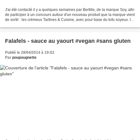
J'ai été contacté il y a quelques semaines par Bertille, de la marque Soy, afin
de participer à un concours autour d'un nouveau produit que la marque vient
de sortir : les crémeux Tartines & Cuisine, avec pour base du tofu soyeux. Il
existe trois parfums...
Falafels - sauce au yaourt #vegan #sans gluten
Publié le 28/04/2014 à 19:02
Par
poupougnette