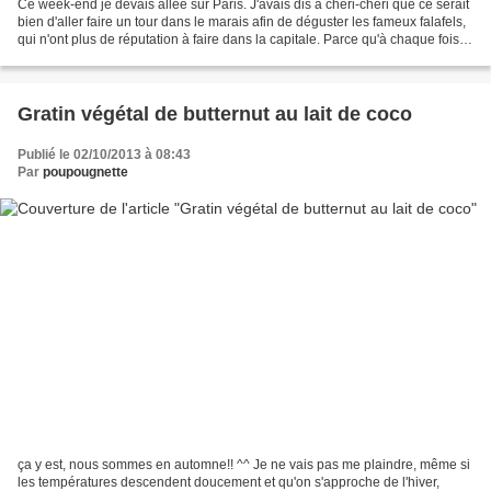
Ce week-end je devais allée sur Paris. J'avais dis à chéri-chéri que ce serait
bien d'aller faire un tour dans le marais afin de déguster les fameux falafels,
qui n'ont plus de réputation à faire dans la capitale. Parce qu'à chaque fois
on passe devant,...
Gratin végétal de butternut au lait de coco
Publié le 02/10/2013 à 08:43
Par
poupougnette
ça y est, nous sommes en automne!! ^^ Je ne vais pas me plaindre, même si
les températures descendent doucement et qu'on s'approche de l'hiver,