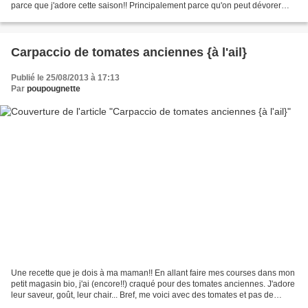
parce que j'adore cette saison!! Principalement parce qu'on peut dévorer
déguster les champignons et les châtaignes...
Carpaccio de tomates anciennes {à l'ail}
Publié le 25/08/2013 à 17:13
Par
poupougnette
Une recette que je dois à ma maman!! En allant faire mes courses dans mon
petit magasin bio, j'ai (encore!!) craqué pour des tomates anciennes. J'adore
leur saveur, goût, leur chair... Bref, me voici avec des tomates et pas de
recette pour les cuisiner!...