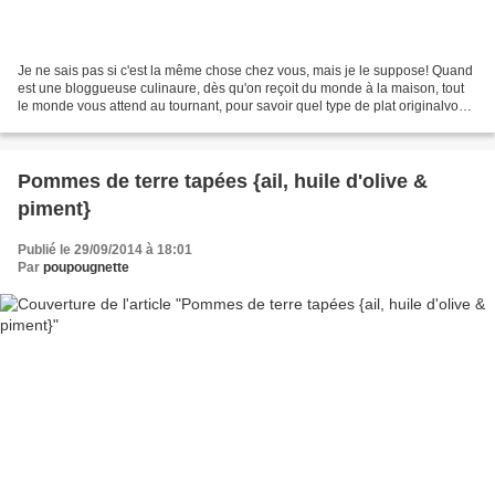
Je ne sais pas si c'est la même chose chez vous, mais je le suppose! Quand
est une bloggueuse culinaure, dès qu'on reçoit du monde à la maison, tout
le monde vous attend au tournant, pour savoir quel type de plat originalvous
allez leur concocter! Et...
Pommes de terre tapées {ail, huile d'olive &
piment}
Publié le 29/09/2014 à 18:01
Par
poupougnette