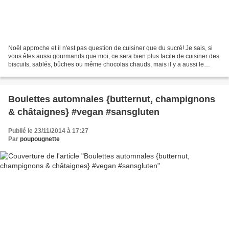
Noël approche et il n'est pas question de cuisiner que du sucré! Je sais, si
vous êtes aussi gourmands que moi, ce sera bien plus facile de cuisiner des
biscuits, sablés, bûches ou même chocolas chauds, mais il y a aussi le
repas du réveillon à préparer!...
Boulettes automnales {butternut, champignons
& châtaignes} #vegan #sansgluten
Publié le 23/11/2014 à 17:27
Par
poupougnette