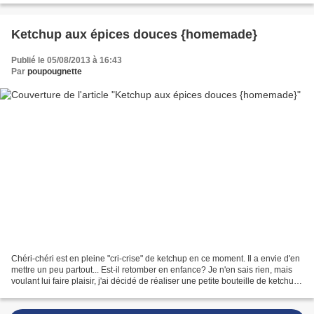
Ketchup aux épices douces {homemade}
Publié le 05/08/2013 à 16:43
Par
poupougnette
Chéri-chéri est en pleine "cri-crise" de ketchup en ce moment. Il a envie d'en
mettre un peu partout... Est-il retomber en enfance? Je n'en sais rien, mais
voulant lui faire plaisir, j'ai décidé de réaliser une petite bouteille de ketchup
maison (je ne...