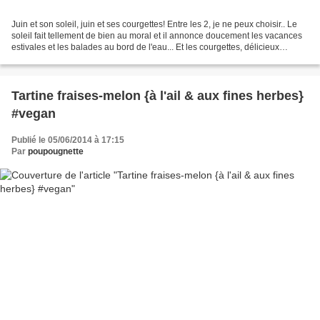
Juin et son soleil, juin et ses courgettes! Entre les 2, je ne peux choisir.. Le
soleil fait tellement de bien au moral et il annonce doucement les vacances
estivales et les balades au bord de l'eau... Et les courgettes, délicieux
légumes que j'adore...
Tartine fraises-melon {à l'ail & aux fines herbes}
#vegan
Publié le 05/06/2014 à 17:15
Par
poupougnette