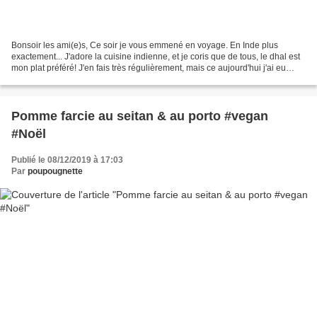
Bonsoir les ami(e)s, Ce soir je vous emmené en voyage. En Inde plus
exactement... J'adore la cuisine indienne, et je coris que de tous, le dhal est
mon plat préféré! J'en fais très régulièrement, mais ce aujourd'hui j'ai eu
envie d'en faire une version...
Pomme farcie au seitan & au porto #vegan
#Noël
Publié le 08/12/2019 à 17:03
Par
poupougnette