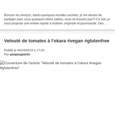
Bonsoir les ami(e)s, Après quelques recettes sucrées, je me devais de
partager avec vous quelques idées salées, vous ne trouvez pas?! Ce soir, je
vous propose une entrée rapide à réaliser, originale et gourmande. Des
macarons salés, en version crue, grâce...
Velouté de tomates à l'okara #vegan #glutenfree
Publié le 04/10/2019 à 17:03
Par
poupougnette