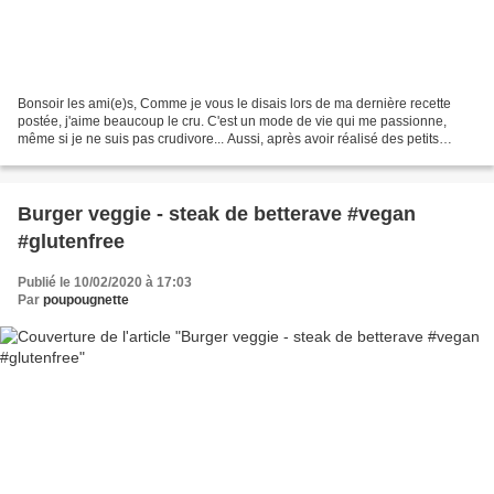
Bonsoir les ami(e)s, Comme je vous le disais lors de ma dernière recette
postée, j'aime beaucoup le cru. C'est un mode de vie qui me passionne,
même si je ne suis pas crudivore... Aussi, après avoir réalisé des petits
biscuits crus au chocolat, j'ai voulu...
Burger veggie - steak de betterave #vegan
#glutenfree
Publié le 10/02/2020 à 17:03
Par
poupougnette