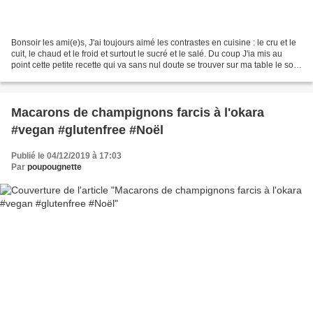
Bonsoir les ami(e)s, J'ai toujours aimé les contrastes en cuisine : le cru et le
cuit, le chaud et le froid et surtout le sucré et le salé. Du coup J'ia mis au
point cette petite recette qui va sans nul doute se trouver sur ma table le soir
du réveillon...
Macarons de champignons farcis à l'okara
#vegan #glutenfree #Noël
Publié le 04/12/2019 à 17:03
Par
poupougnette