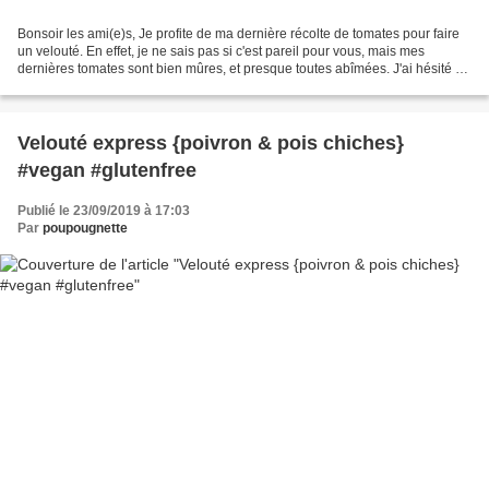
Bonsoir les ami(e)s, Je profite de ma dernière récolte de tomates pour faire
un velouté. En effet, je ne sais pas si c'est pareil pour vous, mais mes
dernières tomates sont bien mûres, et presque toutes abîmées. J'ai hésité à
en faire de la sauce, mais...
Velouté express {poivron & pois chiches}
#vegan #glutenfree
Publié le 23/09/2019 à 17:03
Par
poupougnette