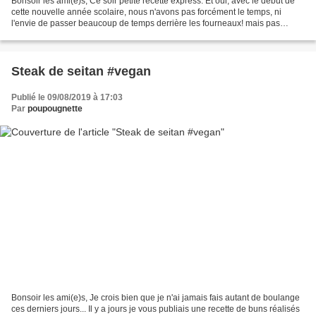
Bonsoir les ami(e)s, Ce soir petite recette express. Et oui, avec le début de
cette nouvelle année scolaire, nous n'avons pas forcément le temps, ni
l'envie de passer beaucoup de temps derrière les fourneaux! mais pas
question non plus de sortir un plat...
Steak de seitan #vegan
Publié le 09/08/2019 à 17:03
Par
poupougnette
Bonsoir les ami(e)s, Je crois bien que je n'ai jamais fais autant de boulange
ces derniers jours... Il y a jours je vous publiais une recette de buns réalisés