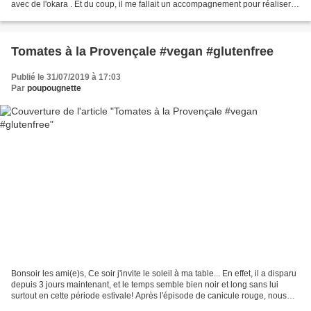
avec de l'okara . Et du coup, il me fallait un accompagnement pour réaliser
de super burgers!...
Tomates à la Provençale #vegan #glutenfree
Publié le 31/07/2019 à 17:03
Par
poupougnette
Bonsoir les ami(e)s, Ce soir j'invite le soleil à ma table... En effet, il a disparu
depuis 3 jours maintenant, et le temps semble bien noir et long sans lui
surtout en cette période estivale! Après l'épisode de canicule rouge, nous
voilà désormais sous...