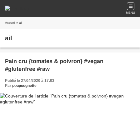
MENU
Accueil
» ail
ail
Pain cru {tomates & poivron} #vegan
#glutenfree #raw
Publié le 27/04/2020 à 17:03
Par
poupougnette