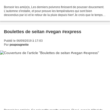
Bonsoir les ami(e)s, Les derniers poivrons finissent de pousser doucement.
L'automne s'installe, et pour preuve les températures qui sont bien
descendus par ici et le retour de la pluie depuis hier! Je crois que le temps
des veloutés n'est pas loin, en...
Boulettes de seitan #vegan #express
Publié le 06/09/2019 à 17:03
Par
poupougnette