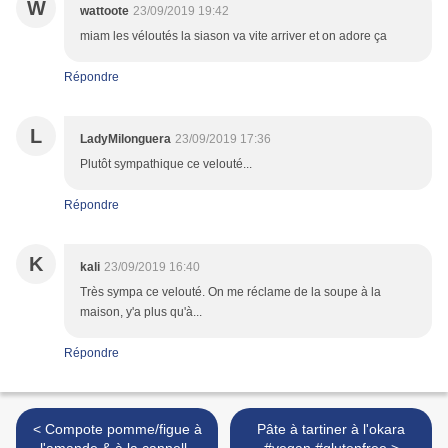
W
wattoote
23/09/2019 19:42
miam les véloutés la siason va vite arriver et on adore ça
Répondre
L
LadyMilonguera
23/09/2019 17:36
Plutôt sympathique ce velouté...
Répondre
K
kali
23/09/2019 16:40
Très sympa ce velouté. On me réclame de la soupe à la
maison, y'a plus qu'à...
Répondre
< Compote pomme/figue à
Pâte à tartiner à l'okara