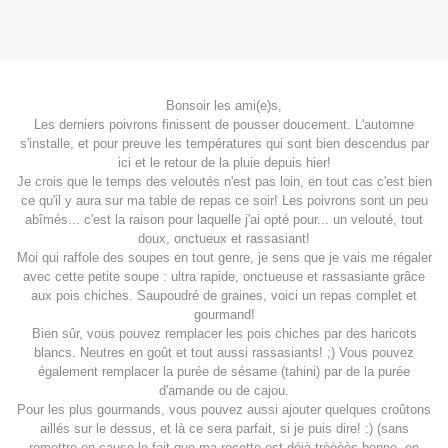
Bonsoir les ami(e)s,
Les derniers poivrons finissent de pousser doucement. L'automne
s'installe, et pour preuve les températures qui sont bien descendus par
ici et le retour de la pluie depuis hier!
Je crois que le temps des veloutés n'est pas loin, en tout cas c'est bien
ce qu'il y aura sur ma table de repas ce soir! Les poivrons sont un peu
abîmés... c'est la raison pour laquelle j'ai opté pour... un velouté, tout
doux, onctueux et rassasiant!
Moi qui raffole des soupes en tout genre, je sens que je vais me régaler
avec cette petite soupe : ultra rapide, onctueuse et rassasiante grâce
aux pois chiches. Saupoudré de graines, voici un repas complet et
gourmand!
Bien sûr, vous pouvez remplacer les pois chiches par des haricots
blancs. Neutres en goût et tout aussi rassasiants! ;) Vous pouvez
également remplacer la purée de sésame (tahini) par de la purée
d'amande ou de cajou.
Pour les plus gourmands, vous pouvez aussi ajouter quelques croûtons
aillés sur le dessus, et là ce sera parfait, si je puis dire! :) (sans
remettre en cause le fait que ma recette est déjà trèèèès bonne, en