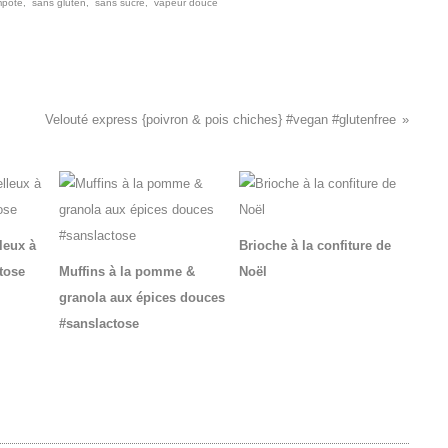
mpote
,
sans gluten
,
sans sucre
,
vapeur douce
Velouté express {poivron & pois chiches} #vegan #glutenfree
leux à
Brioche à la confiture de
tose
Muffins à la pomme &
Noël
granola aux épices douces
#sanslactose