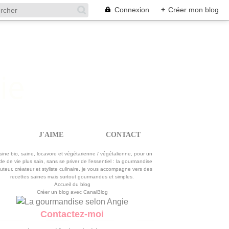
Connexion
+
Créer mon blog
J'AIME
CONTACT
La gourmandise selon Angie
sine bio, saine, locavore et végétarienne / végétalienne, pour un
e de vie plus sain, sans se priver de l'essentiel : la gourmandise
uteur, créateur et styliste culinaire, je vous accompagne vers des
recettes saines mais surtout gourmandes et simples.
Accueil du blog
Créer un blog avec CanalBlog
Contactez-moi