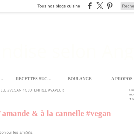
Tous nos blogs cuisine
ETTES SALEES
RECETTES SUCREES
BOULANGE
A PROPOS
TES À TARTINER
>
ELLE #VEGAN #GLUTENFREE #VAPEUR
Cui
mod
♥ A
'amande & à la cannelle #vegan
Bonjour les ami(e)s,