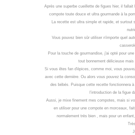
Après une superbe cueillette de figues hier, il falla
compote toute douce et ultra gourmande à la po
La recette est ultra simple et rapide, et surtout s
nutr
Vous pouvez bien sûr utiliser n'importe quel aut
casserol
Pour la touche de gourmandise, j'ai opté pour une 
tout bonnement délicieuse mais ç
Si vous êtes fan d'épices, comme moi, vous pouvez 
avec cette dernière. Ou alors vous pouvez la conso
des bébés. Puisque cette recette fonctionnera à m
l’introduction de la figue
Aussi, je mixe finement mes compotes, mais si vo
en utiliser pour une compote en morceaux, faite
normalement très bien , mais pour un enfant, s
Très
J