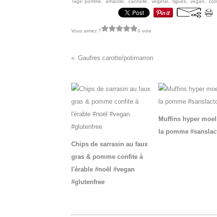
Tags:
pomme
,
amande
,
cannelle
,
végétal
,
figues
,
vegan
,
co
Vous aimez ?
0 vote
Gaufres carotte/potimarron
Vous aimerez aussi :
Muffins hyper moel
la pomme #sanslac
Chips de sarrasin au faux
gras & pomme confite à
l'érable #noël #vegan
#glutenfree
Commentaires