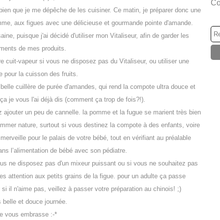
Co
it bien que je me dépêche de les cuisiner. Ce matin, je préparer donc une
mme, aux figues avec une délicieuse et gourmande pointe d'amande.
aine, puisque j'ai décidé d'utiliser mon Vitaliseur, afin de garder les
iments de mes produits.
re cuit-vapeur si vous ne disposez pas du Vitaliseur, ou utiliser une
e pour la cuisson des fruits.
belle cuillère de purée d'amandes, qui rend la compote ultra douce et
a je vous l'ai déjà dis (comment ça trop de fois?!).
ajouter un peu de cannelle. la pomme et la fugue se marient très bien
mmer nature, surtout si vous destinez la compote à des enfants, voire
erveille pour le palais de votre bébé, tout en vérifiant au préalable
 dans l’alimentation de bébé avec son pédiatre.
us ne disposez pas d'un mixeur puissant ou si vous ne souhaitez pas
s attention aux petits grains de la figue. pour un adulte ça passe
i il n'aime pas, veillez à passer votre préparation au chinois! ;)
 belle et douce journée.
e vous embrasse :-*