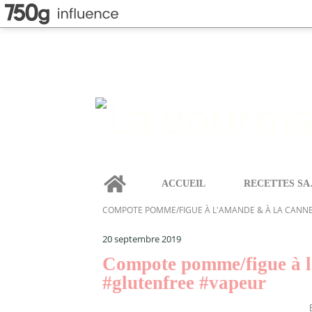
Home
ACCUEIL
REC
LA GOURMANDISE SELON ANGIE
>
CONFITURES & PÂ
COMPOTE POMME/FIGUE À L'AMANDE & À LA CANN
20 septembre 2019
Compote pomme/figue à l
#glutenfree #vapeur