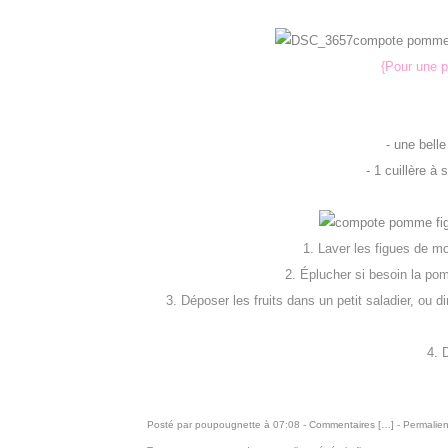
{
Pour une p
- une bell
- 1 cuillère 
1. Laver les figues de m
2. Éplucher si besoin la po
3. Déposer les fruits dans un petit saladier, ou d
4. 
Posté par poupougnette à 07:08 -
Commentaires [
…
]
- Permalien