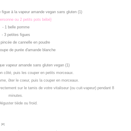
ersonne ou 2 petits pots bébé}
- 1 belle pomme
- 3 petites figues
e pincée de cannelle en poudre
à soupe de purée d'amande blanche
on côté, puis les couper en petits morceaux.
mme, ôter le coeur, puis la couper en morceaux.
irectement sur le tamis de votre vitaliseur (ou cuit-vapeur) pendant 8
minutes.
Déguster tiède ou froid.
 [
#
]