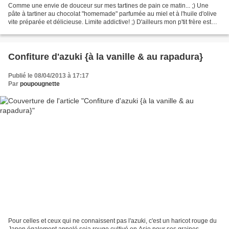
Comme une envie de douceur sur mes tartines de pain ce matin... ;) Une
pâte à tartiner au chocolat "homemade" parfumée au miel et à l'huile d'olive
vite préparée et délicieuse. Limite addictive! ;) D'ailleurs mon p'tit frère est
devenu accro à cette pâte...
Confiture d'azuki {à la vanille & au rapadura}
Publié le 08/04/2013 à 17:17
Par
poupougnette
Pour celles et ceux qui ne connaissent pas l'azuki, c'est un haricot rouge du
Japon également appelé soja rouge cultivé en Asie pour ses graines