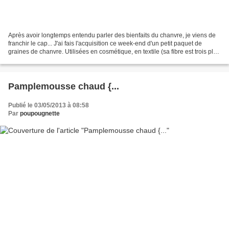
Après avoir longtemps entendu parler des bienfaits du chanvre, je viens de
franchir le cap... J'ai fais l'acquisition ce week-end d'un petit paquet de
graines de chanvre. Utilisées en cosmétique, en textile (sa fibre est trois plus
résistante que celle...
Pamplemousse chaud {...
Publié le 03/05/2013 à 08:58
Par
poupougnette