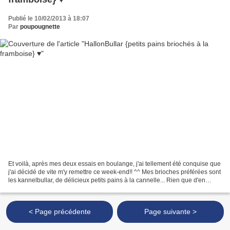
Publié le 10/02/2013 à 18:07
Par
poupougnette
Et voilà, après mes deux essais en boulange, j'ai tellement été conquise que
j'ai décidé de vite m'y remettre ce week-end!! ^^ Mes brioches préférées sont
les kannelbullar, de délicieux petits pains à la cannelle... Rien que d'en
parler, j'en ai l'eau...
< Page précédente
Page suivante >