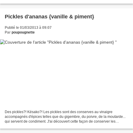
à nez avec une magnifique...
Pickles d'ananas {vanille & piment}
Publié le 01/03/2013 à 09:07
Par
poupougnette
Des pickles?! Késako?! Les pickles sont des conserves au vinaigre
accompagnés d'épices telles que du gigembre, du poivre, de la moutarde...
qui servent de condiment. J'ai découvert cette façon de conserver les
aliments il y a quelques temps avec des oignons,...