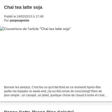
Chai tea latte soja
Publié le 24/02/2013 à 17:49
Par
poupougnette
Bonsoir les ami(e)s, C'est fou ce qu'il fait froid en ce moment! Après être
partie me balader ce week-end, j'ai eu très envie de cooconing!! Rien de
plus simple : un canapé, un plaid, quelque chose de chaud à boire et c'est
parfait! Mais quelle boisson...