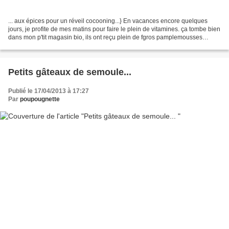
... aux épices pour un réveil cocooning...} En vacances encore quelques
jours, je profite de mes matins pour faire le plein de vitamines. ça tombe bien
dans mon p'tit magasin bio, ils ont reçu plein de fgros pamplemousses
délicieux. J'ai donc décidé d'en...
Petits gâteaux de semoule...
Publié le 17/04/2013 à 17:27
Par
poupougnette