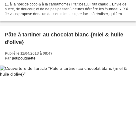
{... à la noix de coco & à la cardamome} Il fait beau, il fait chaud... Envie de
sucré, de douceur, et de ne pas passer 3 heures dérrière les fourneaux! XX
Je vous propose donc un dessert minute super facile à réaliser, qui fera
voyager vos papilles grâce...
Pâte à tartiner au chocolat blanc {miel & huile
d'olive}
Publié le 11/04/2013 à 08:47
Par
poupougnette