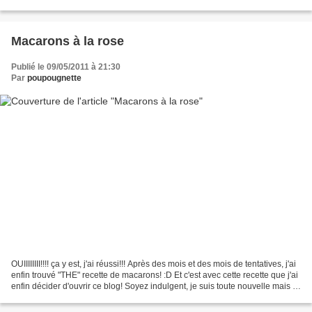
grattée. Laisser...
Macarons à la rose
Publié le 09/05/2011 à 21:30
Par
poupougnette
OUIIIIIIII!!!! ça y est, j'ai réussi!!! Après des mois et des mois de tentatives, j'ai
enfin trouvé "THE" recette de macarons! :D Et c'est avec cette recette que j'ai
enfin décider d'ouvrir ce blog! Soyez indulgent, je suis toute nouvelle mais je
saurai...