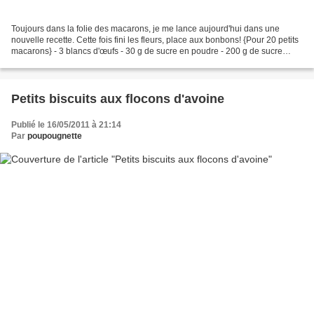
Toujours dans la folie des macarons, je me lance aujourd'hui dans une
nouvelle recette. Cette fois fini les fleurs, place aux bonbons! {Pour 20 petits
macarons} - 3 blancs d'œufs - 30 g de sucre en poudre - 200 g de sucre
glace - 125 g de poudre d'amandes...
Petits biscuits aux flocons d'avoine
Publié le 16/05/2011 à 21:14
Par
poupougnette