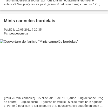
marbrés moelleux à souhait qui nous font immédiatement retomber en
enfance? Moi, je n'y résiste pas!! ;) {Pour 6 petits marbrés} - 5 œufs - 125 g
de farine - 125 g de beurre - 115...
Minis cannelés bordelais
Publié le 10/05/2011 à 20:35
Par
poupougnette
{Pour 20 mini cannelés} - 25 cl de lait - 1 oeuf + 1 jaune - 50g de farine - 25g
de beurre - 125g de sucre - 1 gousse de vanille - 5 cl de rhum brun agricole
1. Porter à ébullition le lait, le beurre et la gousse vanille coupée en deux et