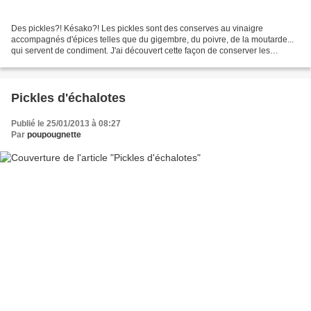
Des pickles?! Késako?! Les pickles sont des conserves au vinaigre
accompagnés d'épices telles que du gigembre, du poivre, de la moutarde...
qui servent de condiment. J'ai découvert cette façon de conserver les
aliments il y a quelques temps avec des oignons,...
Pickles d'échalotes
Publié le 25/01/2013 à 08:27
Par
poupougnette