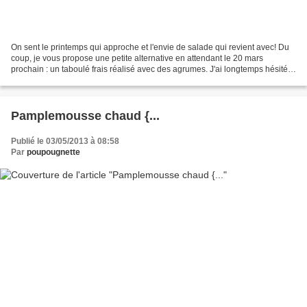
On sent le printemps qui approche et l'envie de salade qui revient avec! Du
coup, je vous propose une petite alternative en attendant le 20 mars
prochain : un taboulé frais réalisé avec des agrumes. J'ai longtemps hésité à
faire la recette, même si j'avoue...
Pamplemousse chaud {...
Publié le 03/05/2013 à 08:58
Par
poupougnette