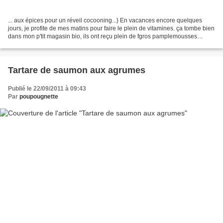
... aux épices pour un réveil cocooning...} En vacances encore quelques
jours, je profite de mes matins pour faire le plein de vitamines. ça tombe bien
dans mon p'tit magasin bio, ils ont reçu plein de fgros pamplemousses
délicieux. J'ai donc décidé d'en...
Tartare de saumon aux agrumes
Publié le 22/09/2011 à 09:43
Par
poupougnette