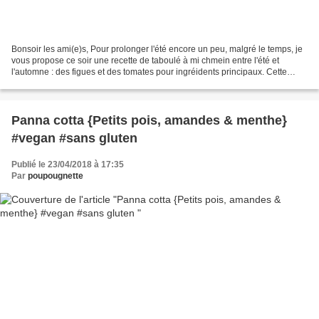
Bonsoir les ami(e)s, Pour prolonger l'été encore un peu, malgré le temps, je
vous propose ce soir une recette de taboulé à mi chmein entre l'été et
l'automne : des figues et des tomates pour ingréidents principaux. Cette
recette est issue du panier Quitoque...
Panna cotta {Petits pois, amandes & menthe}
#vegan #sans gluten
Publié le 23/04/2018 à 17:35
Par
poupougnette