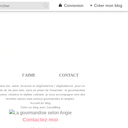
Connexion
+
Créer mon blog
J'AIME
CONTACT
La gourmandise selon Angie
sine bio, saine, locavore et végétarienne / végétalienne, pour un
e de vie plus sain, sans se priver de l'essentiel : la gourmandise
uteur, créateur et styliste culinaire, je vous accompagne vers des
recettes saines mais surtout gourmandes et simples.
Accueil du blog
Créer un blog avec CanalBlog
Contactez-moi