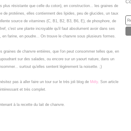
Co
is plus résistante que celle du coton), en construction... les graines de
 de protéines, elles contiennent des lipides, peu de glucides, un taux
llente source de vitamines (C, B1, B2, B3, B6, E), de phosphore, de
Bref, c'est une plante incroyable qu'il faut absolument avoir dans ses
, en farine, en poudre... On trouve le chanvre sous plusieurs formes.
les graines de chanvre entières, que l'on peut consommer telles que, en
aupoudrant sur des salades, ou encore sur un yaourt nature, dans un
nsommer... surtout qu'elles sentent légèrement la noisette. ;)
sitez pas à aller faire un tour sur le très joli blog de
Mély
. Son article
 intéressant et très complet.
tenant à la recette du lait de chanvre.