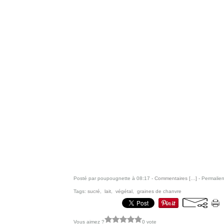
Posté par poupougnette à 08:17 -
Commentaires [
…
]
- Permalien
Tags:
sucré
,
lait
,
végétal
,
graines de chanvre
Vous aimez ?
0 vote