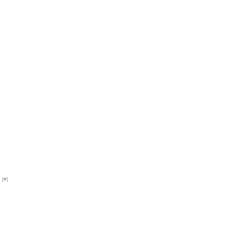
 [
#
]