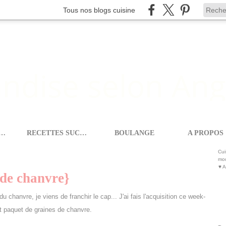
Tous nos blogs cuisine
ETTES SALEES
RECETTES SUCREES
BOULANGE
A PROPOS
 VÉGÉTAL {AUX GRAINES DE CHANVRE}
Cui
mod
♥ A
 de chanvre}
 chanvre, je viens de franchir le cap... J'ai fais l'acquisition ce week-
it paquet de graines de chanvre.