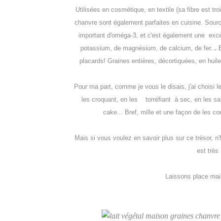
Utilisées en cosmétique, en textile (sa fibre est tro
chanvre sont également parfaites en cuisine. Source
important d'oméga-3, et c'est également une exce
potassium, de magnésium, de calcium, de fer..
.
placards! Graines entières, décortiquées, en huile
Pour ma part, comme je vous le disais, j'ai choisi 
les croquant, en les torréfiant à sec, en les s
cake... Bref, mille et une façon de les co
Mais si vous voulez en savoir plus sur ce trésor, n'hé
est très
Laissons place main