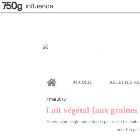
Home
ACCUEIL
REC
LA GOURMANDISE SELON ANGIE
>
BOISSONS
>
LAIT
7 mai 2013
Lait végétal {aux graines
Après avoir longtemps entendu parler des bienfaits du
end d'un pet