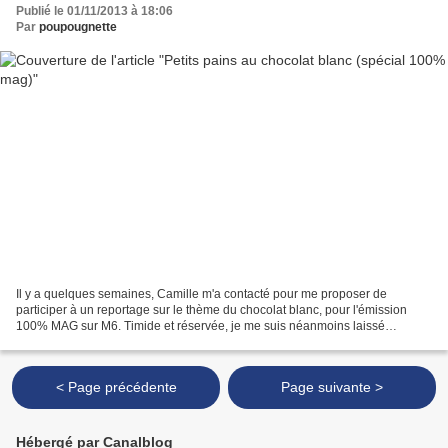
Publié le 01/11/2013 à 18:06
Par
poupougnette
Il y a quelques semaines, Camille m'a contacté pour me proposer de
participer à un reportage sur le thème du chocolat blanc, pour l'émission
100% MAG sur M6. Timide et réservée, je me suis néanmoins laissé
convainre et j'ai accepté. Voilà donc Camille...
< Page précédente
Page suivante >
Hébergé par Canalblog