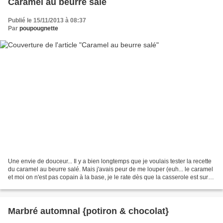
Caramel au beurre salé
Publié le 15/11/2013 à 08:37
Par
poupougnette
Une envie de douceur... Il y a bien longtemps que je voulais tester la recette
du caramel au beurre salé. Mais j'avais peur de me louper (euh... le caramel
et moi on n'est pas copain à la base, je le rate dès que la casserole est sur le
feu). Et puis,...
Marbré automnal {potiron & chocolat}