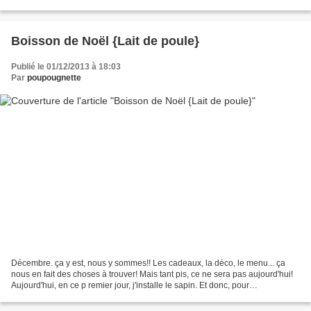
réveillon, afin que le Père Noël puisse...
Boisson de Noël {Lait de poule}
Publié le 01/12/2013 à 18:03
Par
poupougnette
Décembre. ça y est, nous y sommes!! Les cadeaux, la déco, le menu... ça
nous en fait des choses à trouver! Mais tant pis, ce ne sera pas aujourd'hui!
Aujourd'hui, en ce p remier jour, j'installe le sapin. Et donc, pour
l'accompagnement, une bonne boisson...