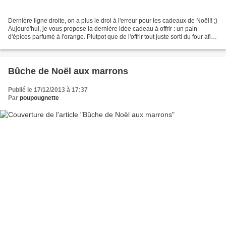
Dernière ligne droite, on a plus le droi à l'erreur pour les cadeaux de Noël!! ;)
Aujourd'hui, je vous propose la dernière idée cadeau à offrir : un pain
d'épices parfumé à l'orange. Plutpot que de l'offrir tout juste sorti du four afin
de le déguster...
Bûche de Noël aux marrons
Publié le 17/12/2013 à 17:37
Par
poupougnette