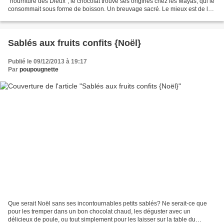
"nourriture des Dieux", le chocolat trouve ses origines chez les Mayas, qui le
consommait sous forme de boisson. Un breuvage sacré. Le mieux est de le
consommer "cru", c'est-à-dire que...
Sablés aux fruits confits {Noël}
Publié le 09/12/2013 à 19:17
Par
poupougnette
Que serait Noël sans ses incontournables petits sablés? Ne serait-ce que
pour les tremper dans un bon chocolat chaud, les déguster avec un
délicieux de poule, ou tout simplement pour les laisser sur la table du