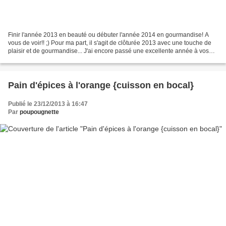
Finir l'année 2013 en beauté ou débuter l'année 2014 en gourmandise! A
vous de voir!! ;) Pour ma part, il s'agit de clôturée 2013 avec une touche de
plaisir et de gourmandise... J'ai encore passé une excellente année à vos
côtés! Et donc, je vous laisse...
Pain d'épices à l'orange {cuisson en bocal}
Publié le 23/12/2013 à 16:47
Par
poupougnette