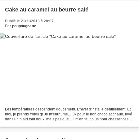
Cake au caramel au beurre salé
Publié le 21/11/2013 à 20:07
Par
poupougnette
Les températures descendent doucement. L'hiver s'installe gentillement. Et
moi, je prends froid!! :p Je m'enrhume... Ok pour le bon chocolat chaud, lové
dans un plaid tout doux, mais pas que... Il m'en faut plus pour chasser ces
vilains microbes!! ;)...