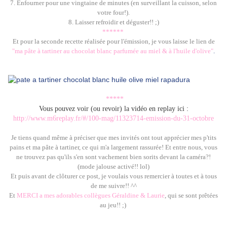
7. Enfourner pour une vingtaine de minutes (en surveillant la cuisson, selon
votre four!).
8. Laisser refroidir et déguster!! ;)
******
Et pour la seconde recette réalisée pour l'émission, je vous laisse le lien de
"ma pâte à tartiner au chocolat blanc parfumée au miel & à l'huile d'olive"
.
*****
Vous pouvez voir (ou revoir) la vidéo en replay ici :
http://www.m6replay.fr/#/100-mag/11323714-emission-du-31-octobre
Je tiens quand même à préciser que mes invités ont tout apprécier mes p'tits
pains et ma pâte à tartiner, ce qui m'a largement rassurée! Et entre nous, vous
ne trouvez pas qu'ils s'en sont vachement bien sorits devant la caméra?!
(mode jalouse activé!! lol)
Et puis avant de clôturer ce post, je voulais vous remercier à toutes et à tous
de me suivre!! ^^
Et
MERCI a mes adorables collègues Géraldine & Laurie
, qui se sont prêtées
au jeu!! ;)