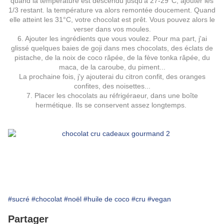
quand la témpérature est descendu jusqu'à 27-29°C, ajouter les
1/3 restant. la température va alors remontée doucement. Quand
elle atteint les 31°C, votre chocolat est prêt. Vous pouvez alors le
verser dans vos moules.
6. Ajouter les ingrédients que vous voulez. Pour ma part, j'ai
glissé quelques baies de goji dans mes chocolats, des éclats de
pistache, de la noix de coco râpée, de la fève tonka râpée, du
maca, de la caroube, du piment...
La prochaine fois, j'y ajouterai du citron confit, des oranges
confites, des noisettes...
7. Placer les chocolats au réfrigéraeur, dans une boîte
hermétique. Ils se conservent assez longtemps.
#sucré
#chocolat
#noël
#huile de coco
#cru
#vegan
Partager