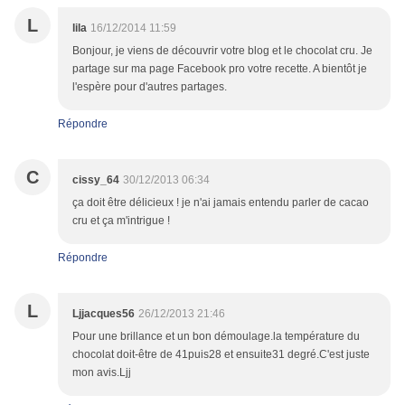
L
lila
16/12/2014 11:59
Bonjour, je viens de découvrir votre blog et le chocolat cru. Je
partage sur ma page Facebook pro votre recette. A bientôt je
l'espère pour d'autres partages.
Répondre
C
cissy_64
30/12/2013 06:34
ça doit être délicieux ! je n'ai jamais entendu parler de cacao
cru et ça m'intrigue !
Répondre
L
Ljjacques56
26/12/2013 21:46
Pour une brillance et un bon démoulage.la température du
chocolat doit-être de 41puis28 et ensuite31 degré.C'est juste
mon avis.Ljj