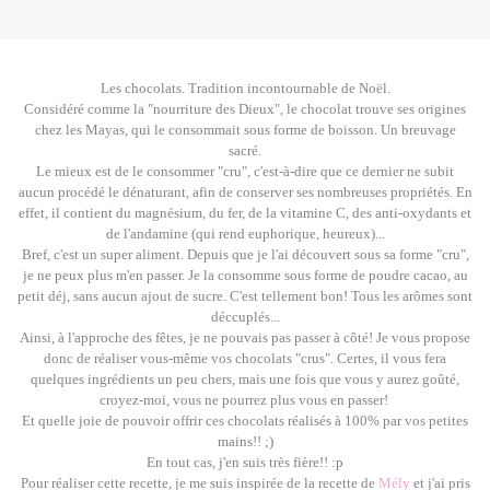
Les chocolats. Tradition incontournable de Noël.
Considéré comme la "nourriture des Dieux", le chocolat trouve ses origines
chez les Mayas, qui le consommait sous forme de boisson. Un breuvage
sacré.
Le mieux est de le consommer "cru", c'est-à-dire que ce dernier ne subit
aucun procédé le dénaturant, afin de conserver ses nombreuses propriétés. En
effet, il contient du magnésium, du fer, de la vitamine C, des anti-oxydants et
de l'andamine (qui rend euphorique, heureux)...
Bref, c'est un super aliment. Depuis que je l'ai découvert sous sa forme "cru",
je ne peux plus m'en passer. Je la consomme sous forme de poudre cacao, au
petit déj, sans aucun ajout de sucre. C'est tellement bon! Tous les arômes sont
déccuplés...
Ainsi, à l'approche des fêtes, je ne pouvais pas passer à côté! Je vous propose
donc de réaliser vous-même vos chocolats "crus". Certes, il vous fera
quelques ingrédients un peu chers, mais une fois que vous y aurez goûté,
croyez-moi, vous ne pourrez plus vous en passer!
Et quelle joie de pouvoir offrir ces chocolats réalisés à 100% par vos petites
mains!! ;)
En tout cas, j'en suis très fière!! :p
Pour réaliser cette recette, je me suis inspirée de la recette de
Mély
et j'ai pris