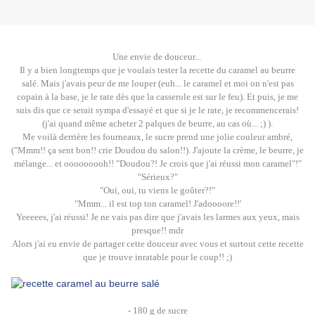
Une envie de douceur...
Il y a bien longtemps que je voulais tester la recette du caramel au beurre
salé. Mais j'avais peur de me louper (euh... le caramel et moi on n'est pas
copain à la base, je le rate dès que la casserole est sur le feu). Et puis, je me
suis dis que ce serait sympa d'essayé et que si je le rate, je recommencerais!
(j'ai quand même acheter 2 palques de beurre, au cas où... ;) ).
Me voilà derrière les fourneaux, le sucre prend une jolie couleur ambré,
("Mmm!! ça sent bon!! crie Doudou du salon!!). J'ajoute la crème, le beurre, je
mélange... et ooooooooh!! "Doudou?! Je crois que j'ai réussi mon caramel"!"
"Sérieux?"
"Oui, oui, tu viens le goûter?!"
"Mmm... il est top ton caramel! J'adoooore!!'
Yeeeees, j'ai réussi! Je ne vais pas dire que j'avais les larmes aux yeux, mais
presque!! mdr
Alors j'ai eu envie de partager cette douceur avec vous et surtout cette recette
que je trouve inratable pour le coup!! ;)
- 180 g de sucre