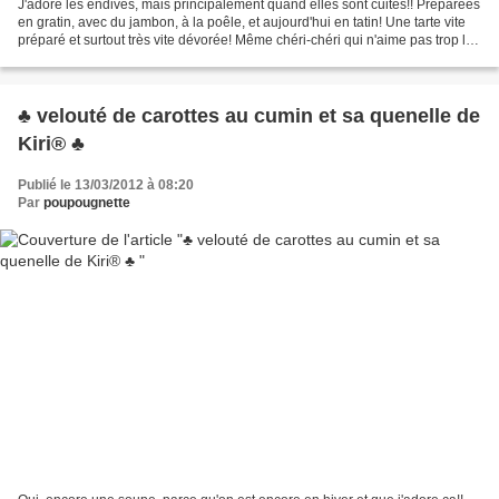
J'adore les endives, mais principalement quand elles sont cuites!! Préparées
en gratin, avec du jambon, à la poêle, et aujourd'hui en tatin! Une tarte vite
préparé et surtout très vite dévorée! Même chéri-chéri qui n'aime pas trop les
endives s'est régalé...
♣ velouté de carottes au cumin et sa quenelle de
Kiri® ♣
Publié le 13/03/2012 à 08:20
Par
poupougnette