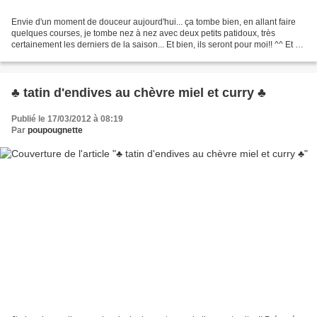
Envie d'un moment de douceur aujourd'hui... ça tombe bien, en allant faire
quelques courses, je tombe nez à nez avec deux petits patidoux, très
certainement les derniers de la saison... Et bien, ils seront pour moi!! ^^ Et de
retour à la maison, hop aux...
♣ tatin d'endives au chèvre miel et curry ♣
Publié le 17/03/2012 à 08:19
Par
poupougnette