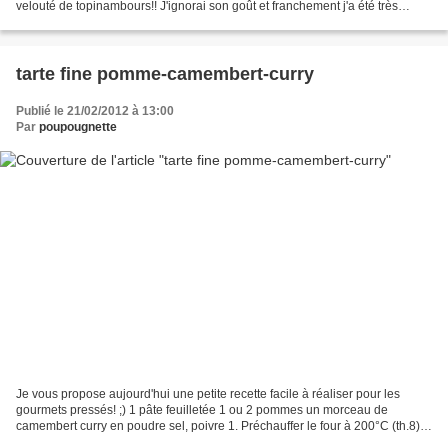
velouté de topinambours!! J'ignorai son goût et franchement j'a été très
agréablement surprise! Un petit goût...
tarte fine pomme-camembert-curry
Publié le 21/02/2012 à 13:00
Par
poupougnette
Je vous propose aujourd'hui une petite recette facile à réaliser pour les
gourmets pressés! ;) 1 pâte feuilletée 1 ou 2 pommes un morceau de
camembert curry en poudre sel, poivre 1. Préchauffer le four à 200°C (th.8)
2. Éplucher (ou pas) et couper la...