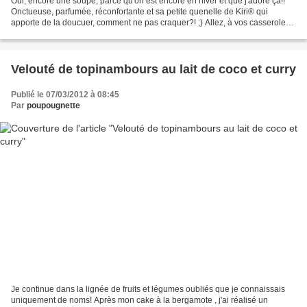
Oui, encore une soupe, parce qu'on est encore en hiver et que j'adore ça!!
Onctueuse, parfumée, réconfortante et sa petite quenelle de Kiri® qui
apporte de la doucuer, comment ne pas craquer?! ;) Allez, à vos casseroles...
^^ 400 g de carottes 2 pommes...
Velouté de topinambours au lait de coco et curry
Publié le 07/03/2012 à 08:45
Par
poupougnette
Je continue dans la lignée de fruits et légumes oubliés que je connaissais
uniquement de noms! Après mon cake à la bergamote , j'ai réalisé un