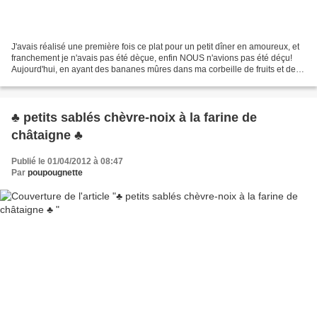
J'avais réalisé une première fois ce plat pour un petit dîner en amoureux, et
franchement je n'avais pas été dèçue, enfin NOUS n'avions pas été déçu!
Aujourd'hui, en ayant des bananes mûres dans ma corbeille de fruits et des
pavés de saumon, je me suis...
♣ petits sablés chèvre-noix à la farine de
châtaigne ♣
Publié le 01/04/2012 à 08:47
Par
poupougnette