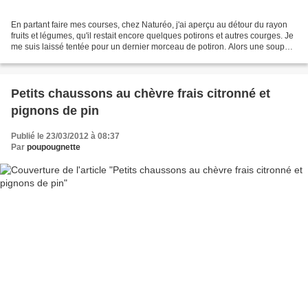
En partant faire mes courses, chez Naturéo, j'ai aperçu au détour du rayon
fruits et légumes, qu'il restait encore quelques potirons et autres courges. Je
me suis laissé tentée pour un dernier morceau de potiron. Alors une soupe?
non, pas envie avec temps!...
Petits chaussons au chèvre frais citronné et
pignons de pin
Publié le 23/03/2012 à 08:37
Par
poupougnette