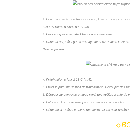
1. Dans un saladier, mélanger la farine, le beurre coupé en dés, l'
texture proche du lobe de l'oreille.
2. Laisser reposer la pâte 1 heure au réfrigérateur.
3. Dans un bol, mélanger le fromage de chèvre, avec le zeste d
Saler et poivrer.
4. Préchauffer le four à 18°C (th.6).
5. Etaler la pâte sur un plan de travail fariné. Découper des r
6. Déposer au centre de chaque rond, une cuillère à café de 
7. Enfourner les chuassons pour une vingtaine de minutes.
8. Déguster à l'apéritif ou avec une petite salade pour un dîner 
☼
B