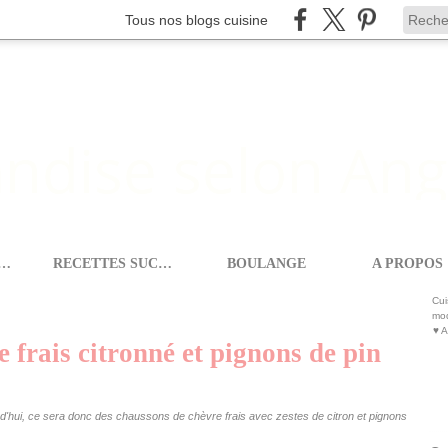
Tous nos blogs cuisine
ETTES SALEES
RECETTES SUCREES
BOULANGE
A PROPOS
TITS CHAUSSONS AU CHÈVRE FRAIS CITRONNÉ ET PIGNONS DE PIN
Cui
mod
♥ A
 frais citronné et pignons de pin
jourd'hui, ce sera donc des chaussons de chèvre frais avec zestes de citron et pignons