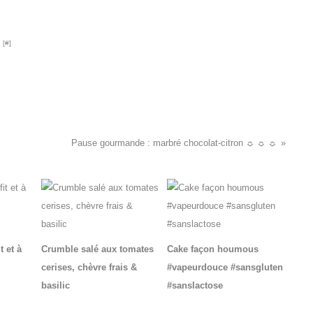
 [
#
]
Pause gourmande : marbré chocolat-citron ☼ ☼ ☼
t et à
Crumble salé aux tomates
Cake façon houmous
cerises, chèvre frais &
#vapeurdouce #sansgluten
basilic
#sanslactose