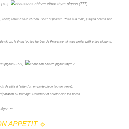
oeuf, l'huile d'olive et l'eau. Saler et poivrer. Pétrir à la main, jusqu'à obtenir une
e citron, le thym (ou les herbes de Provence, si vous préferez!!) et les pignons.
onds de pâte à l'aide d'un emporte pièce (ou un verre).
préparation au fromage. Refermer et souder bien les bords
léger!! ^^
ON
APPETIT
☼