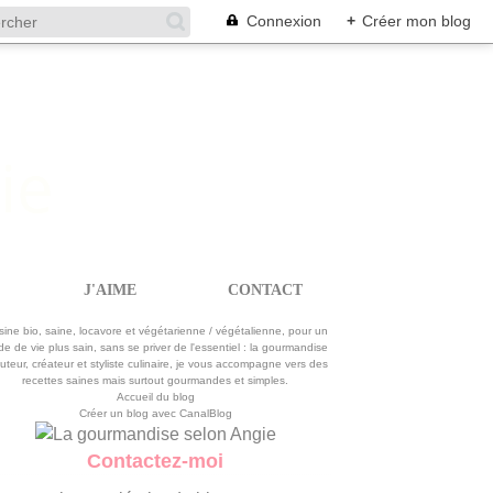
Connexion
+
Créer mon blog
J'AIME
CONTACT
La gourmandise selon Angie
sine bio, saine, locavore et végétarienne / végétalienne, pour un
e de vie plus sain, sans se priver de l'essentiel : la gourmandise
uteur, créateur et styliste culinaire, je vous accompagne vers des
recettes saines mais surtout gourmandes et simples.
Accueil du blog
Créer un blog avec CanalBlog
Contactez-moi