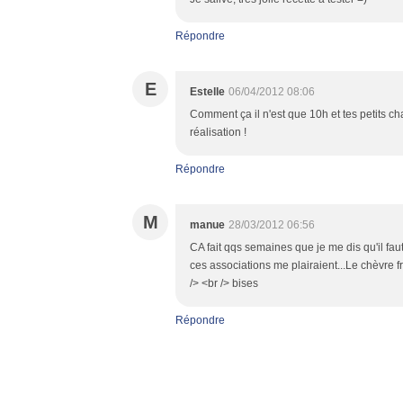
Répondre
E
Estelle
06/04/2012 08:06
Comment ça il n'est que 10h et tes petits c
réalisation !
Répondre
M
manue
28/03/2012 06:56
CA fait qqs semaines que je me dis qu'il fau
ces associations me plairaient...Le chèvre 
/> <br /> bises
Répondre