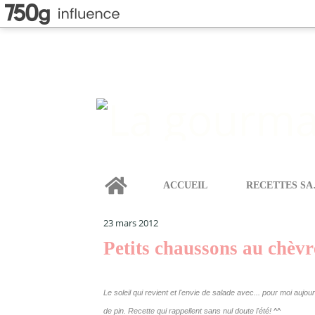
Home
ACCUEIL
REC
LA GOURMANDISE SELON ANGIE
>
CATEGORIES
>
PE
23 mars 2012
Petits chaussons au chèvre
Le soleil qui revient et l'envie de salade avec... pour moi au
de pin. Recette qui rappellent sans nul doute l'été! ^^