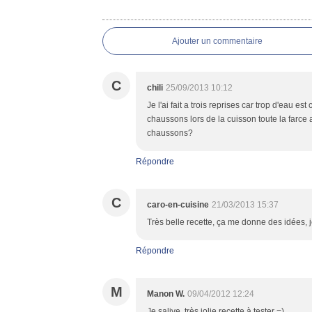
Commentaires
Ajouter un commentaire
C
chili
25/09/2013 10:12
Je l'ai fait a trois reprises car trop d'eau 
chaussons lors de la cuisson toute la farce 
chaussons?
Répondre
C
caro-en-cuisine
21/03/2013 15:37
Très belle recette, ça me donne des idées, j
Répondre
M
Manon W.
09/04/2012 12:24
Je salive, très jolie recette à tester =)