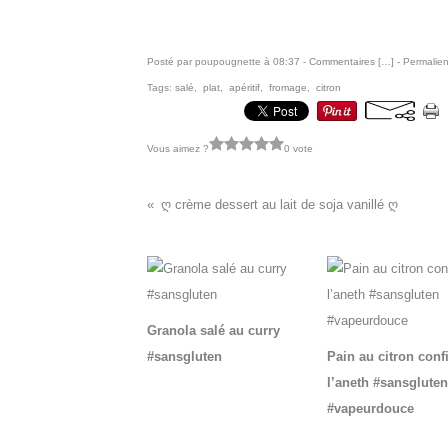
Posté par poupougnette à 08:37 -
Commentaires [
…
]
- Permalien
Tags:
salé
,
plat
,
apéritif
,
fromage
,
citron
Vous aimez ?
0 vote
ღ crème dessert au lait de soja vanillé ღ
Vous aimerez aussi :
Granola salé au curry
#sansgluten
Pain au citron confi
l’aneth #sansgluten
#vapeurdouce