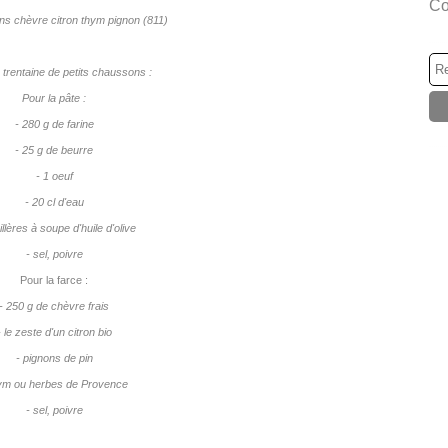
Co
 trentaine de petits chaussons :
Pour la pâte :
- 280 g de farine
- 25 g de beurre
- 1 oeuf
- 20 cl d'eau
illères à soupe d'huile d'olive
- sel, poivre
Pour la farce :
- 250 g de chèvre frais
- le zeste d'un citron bio
- pignons de pin
hym ou herbes de Provence
- sel, poivre