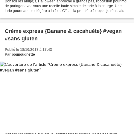
Bonsoir les ami(e)s, Halloween approche à grands pas, l'occasion pour moi
de partager avec vous une recette toute simple de tarte à la courge. Une
tarte gourmande et légère à la fois. C'était la première fois que je réalisais
une tarte au potiron en version...
Crème express {Banane & cacahuète} #vegan
#sans gluten
Publié le 18/10/2017 à 17:43
Par
poupougnette