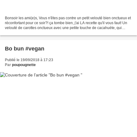
Bonsoir les ami(e)s, Vous n'êtes pas contre un petit velouté bien onctueux et
réconfortant pour ce soir?! ça tombe bien, j'ai LA recette qu'il vous faut! Un
velouté de carottes onctueux avec une petite touche de cacahuète, qui
apporte un côté sucré et...
Bo bun #vegan
Publié le 19/09/2018 à 17:23
Par
poupougnette