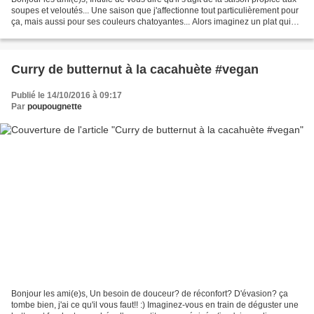
soupes et veloutés... Une saison que j'affectionne tout particulièrement pour
ça, mais aussi pour ses couleurs chatoyantes... Alors imaginez un plat qui
ressemblerait un peu...
Curry de butternut à la cacahuète #vegan
Publié le 14/10/2016 à 09:17
Par
poupougnette
Bonjour les ami(e)s, Un besoin de douceur? de réconfort? D'évasion? ça
tombe bien, j'ai ce qu'il vous faut!! :) Imaginez-vous en train de déguster une