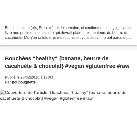
Bonsoir les ami(e)s, En ce début de semaine, et confinement oblige, je vous
livre une petite recette sucrée qui devrait plaire aux amateurs de beurre de
cacahuète! Moi j'en raffole et je me retiens souvent d'ouvrir le pot parce que
je suis capable de...
Bouchées "healthy" {banane, beurre de
cacahuète & chocolat} #vegan #glutenfree #raw
Publié le 26/02/2020 à 17:03
Par
poupougnette