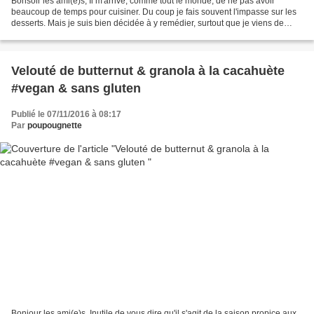
Bonsoir les ami(e)s, Il m'arrive, comme tout le monde, de ne pas avoir
beaucoup de temps pour cuisiner. Du coup je fais souvent l'impasse sur les
desserts. Mais je suis bien décidée à y remédier, surtout que je viens de
vous dénicher une recette ultra...
Velouté de butternut & granola à la cacahuète
#vegan & sans gluten
Publié le 07/11/2016 à 08:17
Par
poupougnette
Bonjour les ami(e)s, Inutile de vous dire qu'il s'agit de la saison propice aux