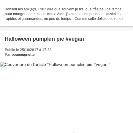
Bonsoir les ami(e)s, Il faut dire que souvent je n'ai que très peu de temps
pour manger entre midi et deux. Alors j'aime me composer des assiettes
rapides et gourmandes, en peu de temps... Comme cette délicieuse recette
de bo bun. Pendant que les nouilles...
Halloween pumpkin pie #vegan
Publié le 25/10/2017 à 17:33
Par
poupougnette