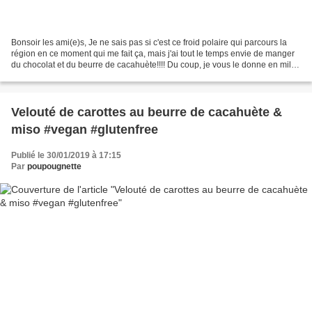
Bonsoir les ami(e)s, Je ne sais pas si c'est ce froid polaire qui parcours la
région en ce moment qui me fait ça, mais j'ai tout le temps envie de manger
du chocolat et du beurre de cacahuète!!!! Du coup, je vous le donne en mille,
oui il s'agit bien...
Velouté de carottes au beurre de cacahuète &
miso #vegan #glutenfree
Publié le 30/01/2019 à 17:15
Par
poupougnette