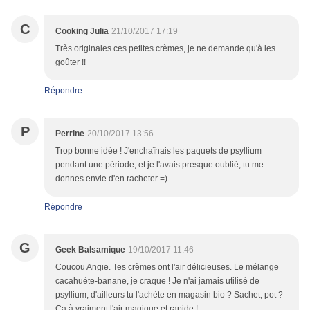
C
Cooking Julia
21/10/2017 17:19
Très originales ces petites crèmes, je ne demande qu'à les
goûter !!
Répondre
P
Perrine
20/10/2017 13:56
Trop bonne idée ! J'enchaînais les paquets de psyllium
pendant une période, et je l'avais presque oublié, tu me
donnes envie d'en racheter =)
Répondre
G
Geek Balsamique
19/10/2017 11:46
Coucou Angie. Tes crèmes ont l'air délicieuses. Le mélange
cacahuète-banane, je craque ! Je n'ai jamais utilisé de
psyllium, d'ailleurs tu l'achète en magasin bio ? Sachet, pot ?
Ca à vraiment l'air magique et rapide !