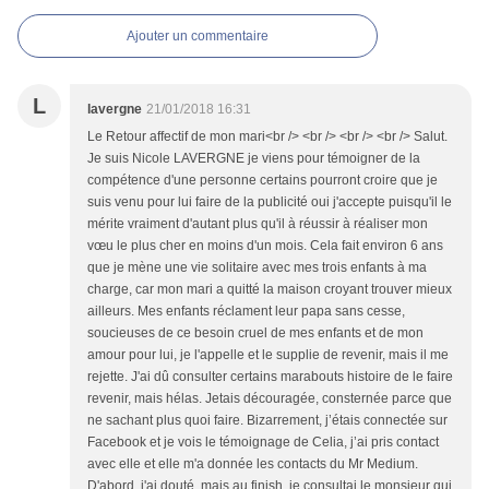
Ajouter un commentaire
L
lavergne
21/01/2018 16:31
Le Retour affectif de mon mari<br /> <br /> <br /> <br /> Salut.
Je suis Nicole LAVERGNE je viens pour témoigner de la
compétence d'une personne certains pourront croire que je
suis venu pour lui faire de la publicité oui j'accepte puisqu'il le
mérite vraiment d'autant plus qu'il à réussir à réaliser mon
vœu le plus cher en moins d'un mois. Cela fait environ 6 ans
que je mène une vie solitaire avec mes trois enfants à ma
charge, car mon mari a quitté la maison croyant trouver mieux
ailleurs. Mes enfants réclament leur papa sans cesse,
soucieuses de ce besoin cruel de mes enfants et de mon
amour pour lui, je l'appelle et le supplie de revenir, mais il me
rejette. J'ai dû consulter certains marabouts histoire de le faire
revenir, mais hélas. Jetais découragée, consternée parce que
ne sachant plus quoi faire. Bizarrement, j’étais connectée sur
Facebook et je vois le témoignage de Celia, j’ai pris contact
avec elle et elle m'a donnée les contacts du Mr Medium.
D'abord, j'ai douté, mais au finish, je consultai le monsieur qui