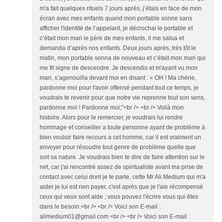
m'a fait quelques rituels 7 jours après, j’étais en face de mon
écran avec mes enfants quand mon portable sonne sans
afficher l'identité de l’appelant, je décrochai le portable et
c’était mon mari le père de mes enfants, il me salua et
demanda d’après nos enfants. Deux jours après, très tôt le
matin, mon portable sonna de nouveau et c’était mon mari qui
me fit signe de descendre. Je descendis et m'ayant vu mon
mari, s’agenouilla devant moi en disant : « OH ! Ma chérie,
pardonne moi pour t'avoir offensé pendant tout ce temps, je
voudrais te revenir pour que notre vie reprenne tout son sens,
pardonne moi ! Pardonne moi;"<br /> <br /> Voilà mon
histoire. Alors pour le remercier, je voudrais lui rendre
hommage et conseiller a toute personne ayant de problème à
bien vouloir faire recours a cet homme, car il est vraiment un
envoyer pour résoudre tout genre de problème quelle que
soit sa nature. Je voudrais bien te dire de faire attention sur le
net, car j'ai rencontré assez de spiritualiste avant ma prise de
contact avec celui dont je te parle, cette Mr Ali Medium qui m'a
aider je lui est rien payer, c'est après que je l'aie récompensé
ceux qui veux sont aide ; vous pouvez l'écrire vous qui êtes
dans le besoin.<br /> <br /> Voici son E-mail :
alimedium01@gmail.com <br /> <br /> Voici son E-mail :