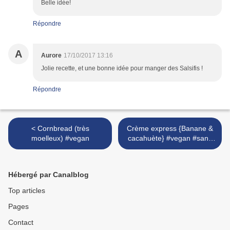
Belle idée!
Répondre
A
Aurore
17/10/2017 13:16
Jolie recette, et une bonne idée pour manger des Salsifis !
Répondre
< Cornbread (très
Crème express {Banane &
moelleux) #vegan
cacahuète} #vegan #sans
gluten >
Hébergé par Canalblog
Top articles
Pages
Contact