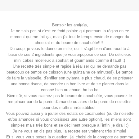
Bonsoir les ami(e)s,
Je ne sais pas si c'est ce froid polaire qui parcours la région en ce
moment qui me fait ça, mais j'ai tout le temps envie de manger du
chocolat et du beurre de cacahuète!!!!
Du coup, je vous le donne en mille, oui il s'agit bien d'une recette à
base de ces 2 ingrédients que je vousprpopose ce soir! De délicieux
mini cakes moelleux à souhait et gourmands comme il faut! :)
Une recette très simple et rapide à réaliser qui ne demande pas
beaucoup de temps de cuisson (une quinzaine de minutes!). Le temps
de faire la vaisselle, d'enfiler son pyjama le plus chaud, de se préparer
une bonne tisane, de prendre un bon livre et de se planter dans le
canapé bien au chaud! ha ha ha
Bien sûr, si vous n'aimez pas le beurre de cacahuète, vous pouvez le
remplacer par de la purée d'amande ou alors de la purée de noisettes
pour des muffins irrésistibles!
Vous pouvez aussi y a jouter des éclats de cacahuètes (ou de noisette
et/ou amandes si vous choisissez une autre option!). les miens sont
simples mais très bons et se déclinent presque à l'infini je dirai! :)
Je ne vous en dis pas plus, la recette est vraiment très simple!
Et si vous vous posez la question, j'ai choisi de la compote de pomme