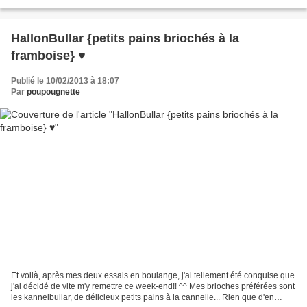
de me donner...
HallonBullar {petits pains briochés à la
framboise} ♥
Publié le 10/02/2013 à 18:07
Par
poupougnette
Et voilà, après mes deux essais en boulange, j'ai tellement été conquise que
j'ai décidé de vite m'y remettre ce week-end!! ^^ Mes brioches préférées sont
les kannelbullar, de délicieux petits pains à la cannelle... Rien que d'en