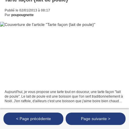
Publié le 02/01/2013 à 08:17
Par
poupougnette
Aujourd'hui, je vous propose une tarte tout en douceur, une tarte façon "lait
de poule". Le lait de poule est une boisson que l'on sert traditionnellement à
Noël. J'en raffole, d'ailleurs c'est une boisson que j'aime boire bien chaud
quand il fait vraiment...
< Page précédente
Page suivante >