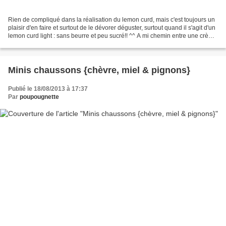
Rien de compliqué dans la réalisation du lemon curd, mais c'est toujours un
plaisir d'en faire et surtout de le dévorer déguster, surtout quand il s'agit d'un
lemon curd light : sans beurre et peu sucré!! ^^ A mi chemin entre une crème
et une marmelade,...
Minis chaussons {chèvre, miel & pignons}
Publié le 18/08/2013 à 17:37
Par
poupougnette