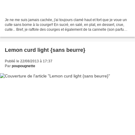
Je ne me suis jamais cachée, j'ai toujours clamé haut et fort que je voue un
culte sans borne à la courge!! En sucré, en salé, en plat, en dessert, crue,
cuite... Bref, je raffole des courges et également de la cannelle (son parfum
me rend limite euphorique!!)....
Lemon curd light {sans beurre}
Publié le 22/08/2013 à 17:37
Par
poupougnette