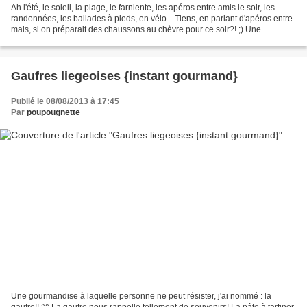
Ah l'été, le soleil, la plage, le farniente, les apéros entre amis le soir, les
randonnées, les ballades à pieds, en vélo... Tiens, en parlant d'apéros entre
mais, si on préparait des chaussons au chèvre pour ce soir?! ;) Une
garniture sucrée-salée (j'en...
Gaufres liegeoises {instant gourmand}
Publié le 08/08/2013 à 17:45
Par
poupougnette
Une gourmandise à laquelle personne ne peut résister, j'ai nommé : la
gaufre!! ^^ La gaufre nous rappelle tellement de souvenirs! La pâte à tartiner