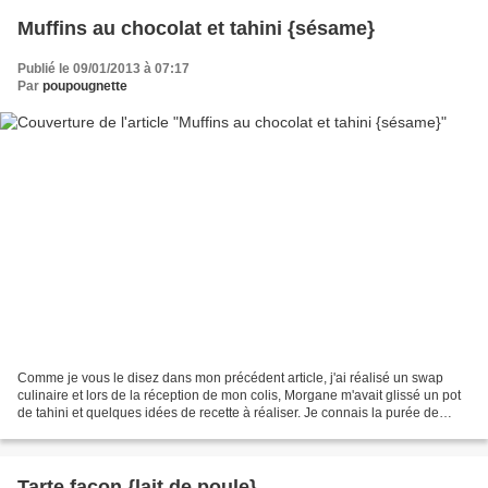
Muffins au chocolat et tahini {sésame}
Publié le 09/01/2013 à 07:17
Par
poupougnette
Comme je vous le disez dans mon précédent article, j'ai réalisé un swap
culinaire et lors de la réception de mon colis, Morgane m'avait glissé un pot
de tahini et quelques idées de recette à réaliser. Je connais la purée de
sésame (que j'ai déjà utilisé...
Tarte façon {lait de poule}