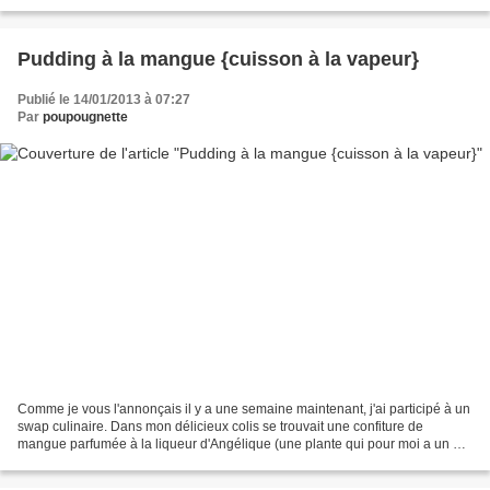
parler, j'en ai l'eau...
Pudding à la mangue {cuisson à la vapeur}
Publié le 14/01/2013 à 07:27
Par
poupougnette
Comme je vous l'annonçais il y a une semaine maintenant, j'ai participé à un
swap culinaire. Dans mon délicieux colis se trouvait une confiture de
mangue parfumée à la liqueur d'Angélique (une plante qui pour moi a un p'tit
goût anisé). Mais comme je...