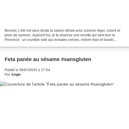
Bonsoir, L’été est sans doute la saison idéale pour cuisiner léger, coloré et
plein de saveurs. Aujourd’hui, je te propose une recette qui sent bon la
Provence : un crumble salé aux tomates cerises, chèvre frais et basilic,
relevé d’une pâte croustillante...
Feta panée au sésame #sansgluten
Publié le 06/07/2025 à 17:54
Par
Angie