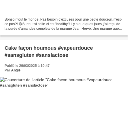
Bonsoir tout le monde, Pas besoin d'excuses pour une petite douceur, n'est-
ce pas?! 😋Surtout si celle-ci est "healthy"! Il y a quelques jours, j'ai reçu de
la purée d'amandes complète de la marque Jean Hervé. Une marque que
j'affectionne tout particulièrement...
Cake façon houmous #vapeurdouce
#sansgluten #sanslactose
Publié le 29/03/2025 à 10:47
Par
Angie