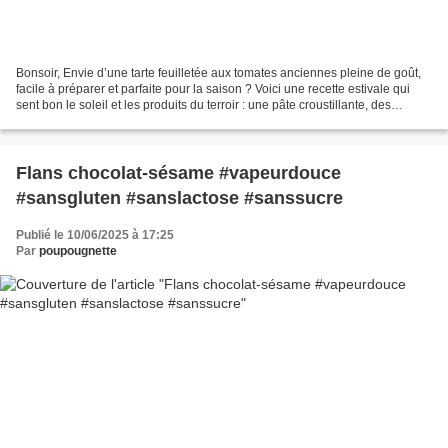
Bonsoir, Envie d’une tarte feuilletée aux tomates anciennes pleine de goût,
facile à préparer et parfaite pour la saison ? Voici une recette estivale qui
sent bon le soleil et les produits du terroir : une pâte croustillante, des
tomates bien mûres, une...
Flans chocolat-sésame #vapeurdouce
#sansgluten #sanslactose #sanssucre
Publié le 10/06/2025 à 17:25
Par
poupougnette