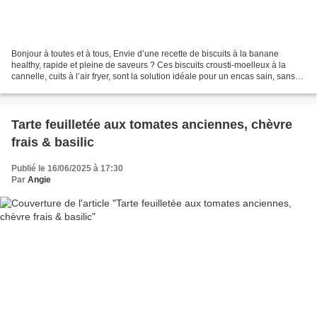
Bonjour à toutes et à tous, Envie d’une recette de biscuits à la banane
healthy, rapide et pleine de saveurs ? Ces biscuits crousti-moelleux à la
cannelle, cuits à l’air fryer, sont la solution idéale pour un encas sain, sans
gluten, ni sucre raffiné....
Tarte feuilletée aux tomates anciennes, chèvre
frais & basilic
Publié le 16/06/2025 à 17:30
Par
Angie