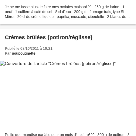
Je ne me lasse plus de faire mes ravioles maison! ^^ - 250 g de farine - 1
oeuf - 1 cuillère à café de sel - 8 cl d'eau - 200 g de fromage frais, type St-
Môret - 20 cl de crème liquide - paprika, muscade, ciboulette - 2 blancs de
poireau - 100 g d'emmental...
Crèmes brûlées {potiron/réglisse}
Publié le 08/10/2011 à 10:21
Par
poupougnette
Petite gourmandise parfaite pour un mois d'octobre! ^^ - 300 g de potiron - 3