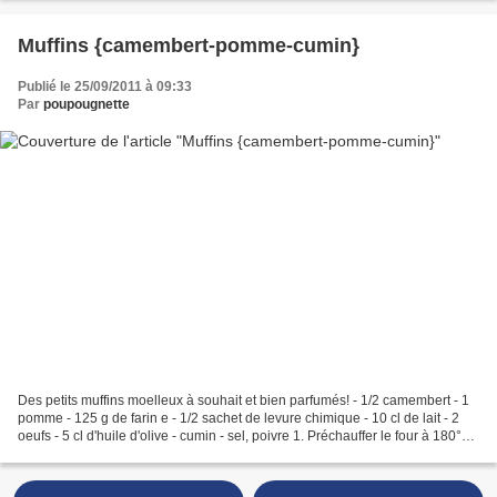
Muffins {camembert-pomme-cumin}
Publié le 25/09/2011 à 09:33
Par
poupougnette
Des petits muffins moelleux à souhait et bien parfumés! - 1/2 camembert - 1
pomme - 125 g de farin e - 1/2 sachet de levure chimique - 10 cl de lait - 2
oeufs - 5 cl d'huile d'olive - cumin - sel, poivre 1. Préchauffer le four à 180°C
(th.6). 2. Dans...