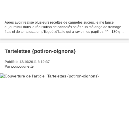
Après avoir réalisé plusieurs recettes de cannelés sucrés, je me lance
aujourd'hui dans la réalisation de cannelés salés : un mélange de fromage
frais et de tomates... un p'tit goût d'Italie qui a ravie mes papilles! ^^ - 130 g
de brocciu - 4 petites...
Tartelettes {potiron-oignons}
Publié le 12/10/2011 à 10:37
Par
poupougnette