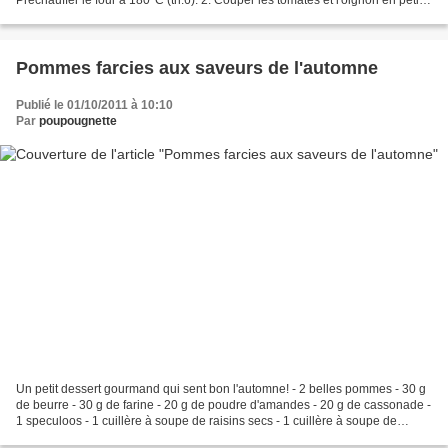
Préchauffer le four à 180°C (th.6). 2. Couper les tomates et l'oignon en petits
dés. Les...
Pommes farcies aux saveurs de l'automne
Publié le 01/10/2011 à 10:10
Par
poupougnette
Un petit dessert gourmand qui sent bon l'automne! - 2 belles pommes - 30 g
de beurre - 30 g de farine - 20 g de poudre d'amandes - 20 g de cassonade -
1 speculoos - 1 cuillère à soupe de raisins secs - 1 cuillère à soupe de
noisettes - 1 cuillère à soupe...