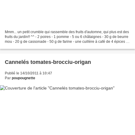
Mmm... un petit crumble qui rassemble des fruits d'automne, qui plus est des
fruits du jardin!! ^^ - 2 poires - 1 pomme - 5 ou 6 châtaignes - 30 g de beurre
mou - 20 g de cassonade - 50 g de farine - une cuillère à café de 4 épices ou
cannelle - une pincée...
Cannelés tomates-brocciu-origan
Publié le 14/10/2011 à 10:47
Par
poupougnette