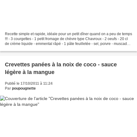
Recette simple et rapide, idéale pour un petit dîner quand on a peu de temps
!!! - 3 courgettes - 1 petit fromage de chèvre type Chavroux - 2 oeufs - 20 cl
de crème liquide - emmental râpé - 1 pâte feuilletée - sel, poivre - muscade
1. Préchauffer le...
Crevettes panées à la noix de coco - sauce
légère à la mangue
Publié le 17/10/2011 à 11:24
Par
poupougnette