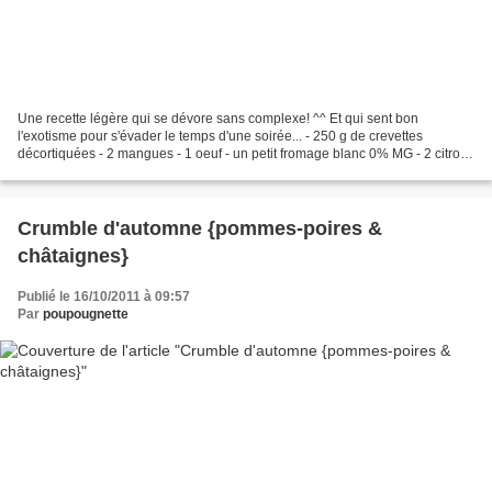
Une recette légère qui se dévore sans complexe! ^^ Et qui sent bon
l'exotisme pour s'évader le temps d'une soirée... - 250 g de crevettes
décortiquées - 2 mangues - 1 oeuf - un petit fromage blanc 0% MG - 2 citrons
verts - 150 g de noix de coco râpée...
Crumble d'automne {pommes-poires &
châtaignes}
Publié le 16/10/2011 à 09:57
Par
poupougnette