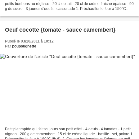
petits bonbons au réglisse - 20 cl de lait - 20 cl de crème fraîche épaisse - 90
g de sucre - 3 jaunes d'oeufs - cassonade 1. Préchauffer le four à 150°C
(th.5). 2. Eplucher...
Oeuf cocotte {tomate - sauce camembert}
Publié le 03/10/2011 à 10:12
Par
poupougnette
Petit plat rapide qui fait toujours son petit effet! - 4 oeufs - 4 tomates - 1 petit
oignon - 200 g de camembert - 15 cl de crème liquide - basilic - sel, poivre 1.