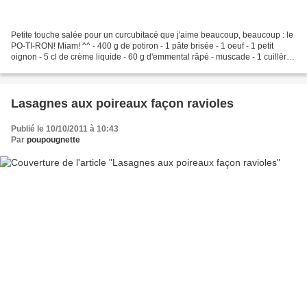
Petite touche salée pour un curcubitacé que j'aime beaucoup, beaucoup : le
PO-TI-RON! Miam! ^^ - 400 g de potiron - 1 pâte brisée - 1 oeuf - 1 petit
oignon - 5 cl de crème liquide - 60 g d'emmental râpé - muscade - 1 cuillère
à café de 4 épices - huile...
Lasagnes aux poireaux façon ravioles
Publié le 10/10/2011 à 10:43
Par
poupougnette