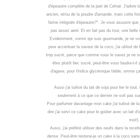
d'épeautre complète de la part de Celnat. J'adore l
ancien, et/ou de la poudre d'amande, mais cette foi
farine intégrale d'épeautre?". Je vous asuusre que 
pas assez aéré. Et en fait pas du tout, une belle sur
Evidemment, vomm eje suis gourmande, je ne vous 
pour accentuer la saveur de la coco, j'ai utilisé d
trop sucré, parce que comme vous le savez je ne su
êtes plutôt bec sucré, peut-être vous faudra-t-il a
d'agave, pour l'indice glycèmique faible, omme ça 
Aussi j'ai tuilisé du lait de soja pour lier le tou
seulement à ce que ce dernier ne soit pas suc
Pour parfumer davantage mon cake j'ai tuilisé de l
dire j'ai servi ce cake pour le goûter avec un lait 
moi!).
Aussi, j'ai préféré utiliser des oeufs dans la rece
dense. Peut-être testerai-je un cake à la coco sans