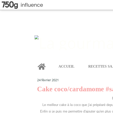
Home
ACCUEIL
REC
LA GOURMANDISE SELON ANGIE
>
CAKES & GÂTEAU
24 février 2021
Cake coco/cardamome #sa
Le meilleur cake à la coco que j'ai prépéaré dep
Enfin si je puis me permettre d'ajouter qu'en plus 