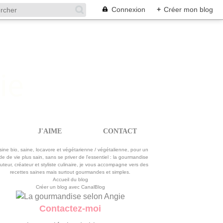
Connexion
+
Créer mon blog
J'AIME
CONTACT
La gourmandise selon Angie
sine bio, saine, locavore et végétarienne / végétalienne, pour un
e de vie plus sain, sans se priver de l'essentiel : la gourmandise
uteur, créateur et styliste culinaire, je vous accompagne vers des
recettes saines mais surtout gourmandes et simples.
Accueil du blog
Créer un blog avec CanalBlog
Contactez-moi