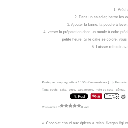
1. Précha
2. Dans un saladier, battre les oe
3. Ajouter la farine, la poudre à lev
4. verser la préparation dans un moule à cake préal
petite heure. Si le cake se colore, vous
5. Laisser refroidir a
Posté par poupougnette à 16:55 -
Commentaires [
…
]
- Permalien
Tags:
oeufs
,
cake
,
coco
,
cardamome
,
huile de coco
,
gâteau
,
Vous aimez ?
0 vote
Chocolat chaud aux épices & reishi #vegan #glut