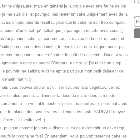
Co
a farine d'épeautre, mais en général je la couple avec une farine de blé
s je me suis dis "et pourquoi pas tenter un cake uniquement avec de la
j'avais un peu peur du résultat, peur que le cake ne soit trop compact,
prise, d'où le fait qu'il fallait que je partage la recette avec vous. ;)
l'ai jamais caché, j'ai parfumé ce cake avec de la noix de coco, et
e l'huile de coco non désodorisée, le résultat est doux et gourmand. pas
is pas fan quand le sucre dénature le goût des aliments. Donc si vous
ugmenter la dose de sucre! D'ailleurs, à ce sujet j'ai utilisé un sirop
je pourrait me satisfaire d'une eptite part pour mon petit déjeuenr de
demain matin! :)
t, mais vous pouvez totu à fait utiliser d'autres laits végétaux, veillez
ré, ou alors pensez à diminuer la dose de sucre dans la recette.
a cardamome. un véritable bonheur pour mes papilles (et pour tout vous
d'or, et le mlange des saveurs très indiennes est juste PARFAIT! croyez-
 L'épice est facultative! ;)
tte, puisque comme je vous le disais j'ai eu peur d'obtenir un cake trop
 oeufs la prochaine fois! En attendant, vous pouvez tester ce cake les