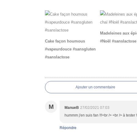
Vous aimerez aussi :
Madeleines aux épi
Cake façon houmous
#Noël #sanslactose
#vapeurdouce #sansgluten
#sanslactose
Commentaires
Ajouter un commentaire
M
ManueB
27/02/2021 07:03
hummm j'en suis fan !!!<br /> <br /> à tester
Répondre