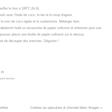
uffer le four à 180°C (th.6).
ufs avec l'huile de coco, le lait et le sirop d'agave.
er, la noix de coco râpée et la cardamome. Mélanger bien.
abelemnt huilé ou recouverte de papier sulfurisé et enfourner pour une
 pouvez placer une feuille de papier sulfurisé sur le dessus.
vant de découper des tranches. Déguster !
 [
#
]
sans lactose
enfree
Cookies au speculoos & chocolat blanc #vegan