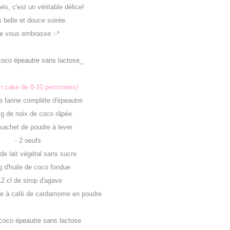
és, c'est un véritable délice!
 belle et douce soirée.
e vous embrasse :-*
n cake de 8-10 personnes}
e farine complète d'épeautre
 g de noix de coco râpée
 sachet de poudre à lever
- 2 oeufs
 de lait végétal sans sucre
g d'huile de coco fondue
12 cl de sirop d'agave
lère à café de cardamome en poudre