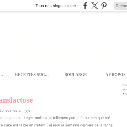
Tous nos blogs cuisine
ETTES SALEES
RECETTES SUCREES
BOULANGE
A PROPOS
X
>
CAKE COCO/CARDAMOME #SANSLACTOSE
Cui
mod
♥ A
nslactose
Bonsoir les ami(e)s,
uis longtemps! Léger, molleux et tellement parfumé, oui rien que ça!
ce cake est faible en gluten! J'ai reçu la semaine dernière de la farine