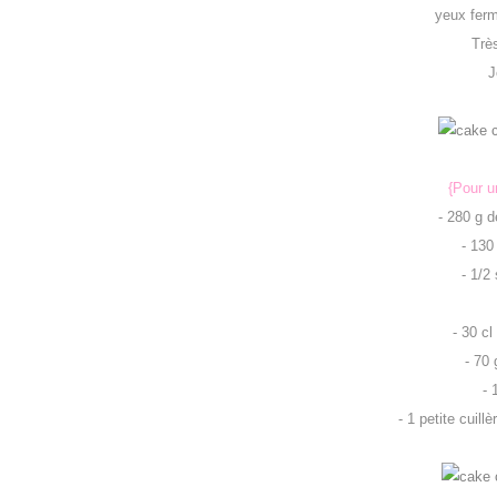
yeux ferm
Très
J
{Pour u
- 280 g d
- 130
- 1/2
- 30 cl
- 70 
- 
- 1 petite cuil