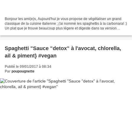
Bonjour les ami(e)s, Aujourd'hui je vous propose de végétaliser un grand
classique de la cuisine italienne ; j'ai nommé les spaghettis à la carbonara! :)
Un plat que je trouve beaucoup plus légere et digeste dans sa version
végane (on évite naturellement...
Spaghetti "Sauce "detox" à l'avocat, chlorella,
ail & piment} #vegan
Publié le 09/01/2017 à 08:34
Par
poupougnette