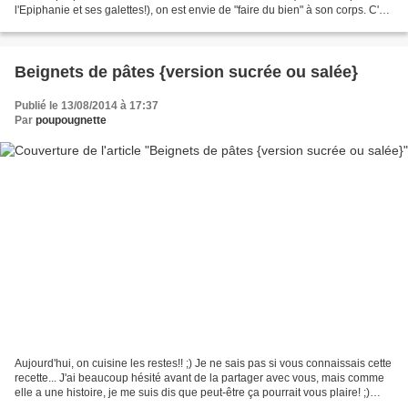
l'Epiphanie et ses galettes!), on est envie de "faire du bien" à son corps. C'est
donc tout l'esprit...
Beignets de pâtes {version sucrée ou salée}
Publié le 13/08/2014 à 17:37
Par
poupougnette
Aujourd'hui, on cuisine les restes!! ;) Je ne sais pas si vous connaissais cette
recette... J'ai beaucoup hésité avant de la partager avec vous, mais comme
elle a une histoire, je me suis dis que peut-être ça pourrait vous plaire! ;)
C'est une reste qui...