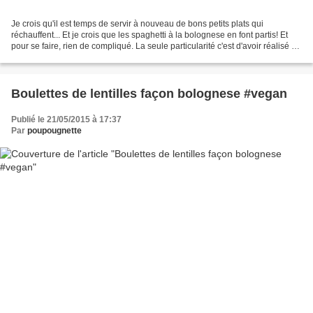
Je crois qu'il est temps de servir à nouveau de bons petits plats qui
réchauffent... Et je crois que les spaghetti à la bolognese en font partis! Et
pour se faire, rien de compliqué. La seule particularité c'est d'avoir réalisé se
délicieux plat avec...
Boulettes de lentilles façon bolognese #vegan
Publié le 21/05/2015 à 17:37
Par
poupougnette