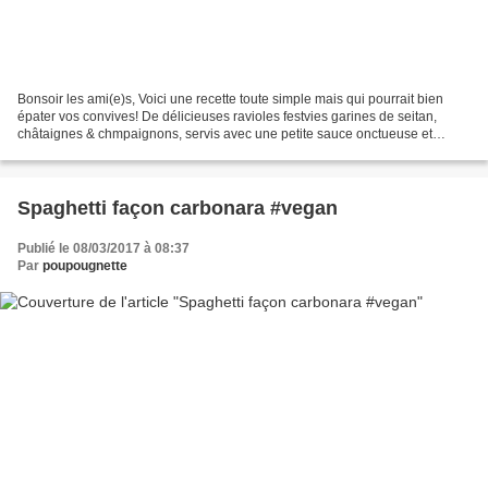
Bonsoir les ami(e)s, Voici une recette toute simple mais qui pourrait bien
épater vos convives! De délicieuses ravioles festvies garines de seitan,
châtaignes & chmpaignons, servis avec une petite sauce onctueuse et
légère aux chmpaignons. Le plus long...
Spaghetti façon carbonara #vegan
Publié le 08/03/2017 à 08:37
Par
poupougnette