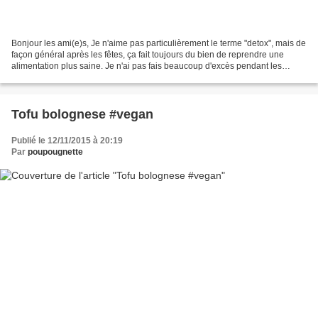
Bonjour les ami(e)s, Je n'aime pas particulièrement le terme "detox", mais de
façon général après les fêtes, ça fait toujours du bien de reprendre une
alimentation plus saine. Je n'ai pas fais beaucoup d'excès pendant les
repas, j'ai plus facilement craqué...
Tofu bolognese #vegan
Publié le 12/11/2015 à 20:19
Par
poupougnette