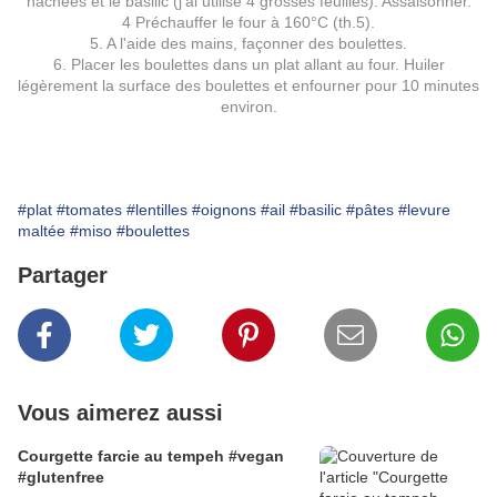
hachées et le basilic (j'ai utilisé 4 grosses feuilles). Assaisonner.
4 Préchauffer le four à 160°C (th.5).
5. A l'aide des mains, façonner des boulettes.
6. Placer les boulettes dans un plat allant au four. Huiler
légèrement la surface des boulettes et enfourner pour 10 minutes
environ.
#plat
#tomates
#lentilles
#oignons
#ail
#basilic
#pâtes
#levure
maltée
#miso
#boulettes
Partager
Vous aimerez aussi
Courgette farcie au tempeh #vegan
#glutenfree