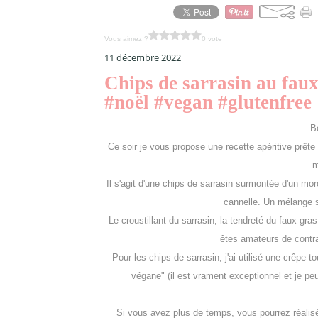
Vous aimez ?
0 vote
11 décembre 2022
Chips de sarrasin au faux
#noël #vegan #glutenfree
B
Ce soir je vous propose une recette apéritive prête
m
Il s'agit d'une chips de sarrasin surmontée d'un m
cannelle. Un mélange s
Le croustillant du sarrasin, la tendreté du faux gr
êtes amateurs de contras
Pour les chips de sarrasin, j'ai utilisé une crêpe 
végane" (il est vrament exceptionnel et je p
Si vous avez plus de temps, vous pourrez réalis