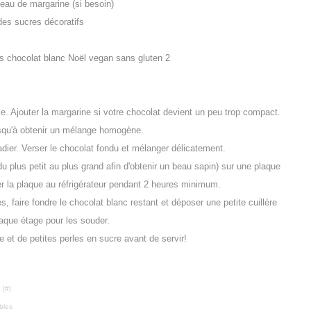
ceau de
margarine (si besoin)
des sucres décoratifs
e. Ajouter la margarine si votre chocolat devient un peu trop compact.
squ'à obtenir un mélange homogène.
adier. Verser le chocolat fondu et mélanger délicatement.
(du plus petit au plus grand afin d'obtenir un beau sapin) sur une plaque
er la plaque au réfrigérateur pendant 2 heures minimum.
s, faire fondre le chocolat blanc restant et déposer une petite cuillère
aque étage pour les souder.
 et de petites perles en sucre avant de servir!
 [
#
]
bles