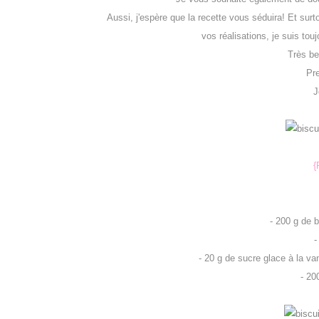
Aussi, j'espère que la recette vous séduira! Et surt
vos réalisations, je suis tou
Très be
Pre
J
{
- 200 g de 
-
- 20 g de sucre glace à la van
- 20