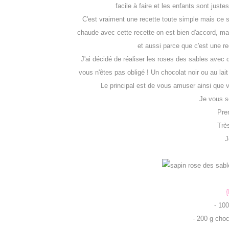
facile à faire et les enfants sont juste
C'est vraiment une recette toute simple mais ce s
chaude avec cette recette on est bien d'accord, m
et aussi parce que c'est une re
J'ai décidé de réaliser les roses des sables avec 
vous n'êtes pas obligé ! Un chocolat noir ou au lait
Le principal est de vous amuser ainsi que vo
Je vous so
Pre
Très
J
{
-
100
-
200
g
choc