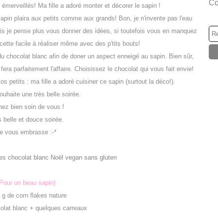
Co
s émerveillés! Ma fille a adoré monter et décorer le sapin !
apin plaira aux petits comme aux grands! Bon, je n'invente pas l'eau
ais je pense plus vous donner des idées, si toutefois vous en manquez
cette facile à réaliser même avec des p'tits bouts!
du chocolat blanc afin de doner un aspect enneigé au sapin. Bien sûr,
 fera parfaitement l'affaire. Choisissez le chocolat qui vous fait envie!
s petits : ma fille a adoré cuisiner ce sapin (surtout la déco!).
uhaite une très belle soirée.
nez bien soin de vous !
 belle et douce soirée.
e vous embrasse :-*
Pour un beau sapin}
g
de
corn flakes nature
olat blanc + quelques carreaux