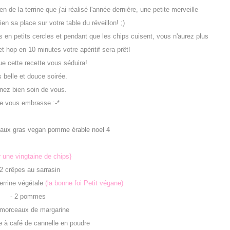
n de la terrine que j'ai réalisé l'année dernière, une petite merveille
en sa place sur votre table du réveillon! ;)
pes en petits cercles et pendant que les chips cuisent, vous n'aurez plus
t hop en 10 minutes votre apéritif sera prêt!
ue cette recette vous séduira!
 belle et douce soirée.
nez bien soin de vous.
e vous embrasse :-*
 une vingtaine de chips}
 2 crêpes au sarrasin
errine végétale
(la bonne foi Petit végane)
- 2 pommes
 morceaux de margarine
ère à café de cannelle en poudre