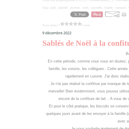
Posté par poupougnette à 16:55 -
Commentaires [
…
]
- Permalien
Tags:
salé
,
apéritif
,
pomme
,
noël
,
cannelle
,
érable
,
sarrasin
,
Vous aimez ?
0 vote
9 décembre 2022
Sablés de Noël à la confi
B
En cette période, comme vous vous en doutez, pui
famille, les voisins, les collègues...Cette année,
rapidement en cuisine. J'ai donc réalisé
Je n'ai pas réalisé la confitrue par manque de te
merveille! Bien évidemment, vous pouvez utiliser 
encore de la confiture de lait... A vous de
Et pour le côté pratique, les biscuits se conser
quelques jours avant de les envoyer à la famille (qu
avec am
Je vous souhaite également de do