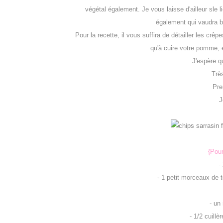
végétal également. Je vous laisse d'ailleur sle lie
également qui vaudra bi
Pour la recette, il vous suffira de détailler les crê
qu'à cuire votre pomme, e
J'espère q
Très
Pre
J
{Pour
-
- 1 petit morceaux de t
- un
- 1/2 cuill