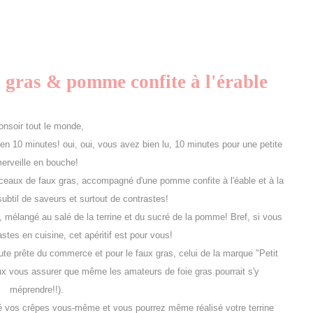
 gras & pomme confite à l'érable
onsoir tout le monde,
 en 10 minutes! oui, oui, vous avez bien lu, 10 minutes pour une petite
erveille en bouche!
orceaux de faux gras, accompagné d'une pomme confite à l'éable et à la
ubtil de saveurs et surtout de contrastes!
as, mélangé au salé de la terrine et du sucré de la pomme! Bref, si vous
tes en cuisine, cet apéritif est pour vous!
toute prête du commerce et pour le faux gras, celui de la marque "Petit
eux vous assurer que même les amateurs de foie gras pourrait s'y
méprendre!!).
é vos crêpes vous-même et vous pourrez même réalisé votre terrine