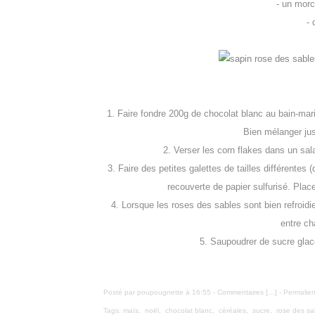
- un mor
- 
1. Faire fondre 200g de chocolat blanc au bain-mari
Bien mélanger ju
2. Verser les corn flakes dans un sal
3. Faire des petites galettes de tailles différentes 
recouverte de papier sulfurisé. Plac
4. Lorsque les roses des sables sont bien refroidie
entre ch
5. Saupoudrer de sucre glace
Posté par poupougnette à 16:55 -
Commentaires [
…
]
- Permalien
Tags:
maïs
,
noël
,
chocolat blanc
,
céréales
,
sucre
,
rose des sa