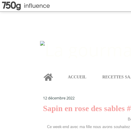
Home
ACCUEIL
REC
LA GOURMANDISE SELON ANGIE
>
CATEGORIES
>
N
noel
12 décembre 2022
Sapin en rose des sables 
B
Ce week-end avec ma fille nous avons souhaitez ré