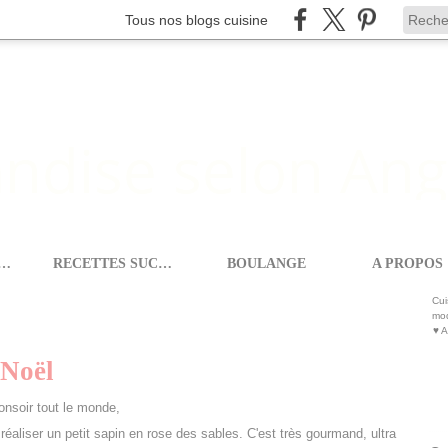
Tous nos blogs cuisine
ETTES SALEES
RECETTES SUCREES
BOULANGE
A PROPOS
OEL
Cui
mod
♥ A
#Noël
onsoir tout le monde,
aliser un petit sapin en rose des sables. C'est très gourmand, ultra