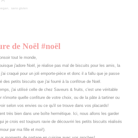
 [
#
]
vegan
,
sans gluten
ture de Noël #noël
onsoir tout le monde,
sque j'adore Noël, je réalise pas mal de biscuits pour les amis, la
 j'ai craqué pour un joli emporte-pièce et donc il a fallu que je passe
 des petits biscuits que j'ai fourré à la confitrue de Noël.
mps, j'ai utilisé celle de chez Saveurs & fruits, c'est une véritable
n'imorte quelle confiture de votre choix, ou de la pâte à tartiner ou
 voir selon vos envies ou ce qu'il se trouve dans vos placards!
vent très bien dans une boîte hermétique. Ici, nous allons les garder
i je crois est toujours ravie de découvriri les petits biscuits réalisés
our par ma fille et moi!).
ux moments de partage en cuisine avec vos proches!