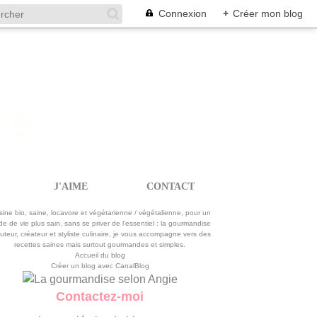
Connexion
+
Créer mon blog
J'AIME
CONTACT
La gourmandise selon Angie
sine bio, saine, locavore et végétarienne / végétalienne, pour un
e de vie plus sain, sans se priver de l'essentiel : la gourmandise
uteur, créateur et styliste culinaire, je vous accompagne vers des
recettes saines mais surtout gourmandes et simples.
Accueil du blog
Créer un blog avec CanalBlog
Contactez-moi