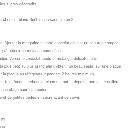
des sucres décoratifs
e. Ajouter la margarine si votre chocolat devient un peu trop compact.
squ'à obtenir un mélange homogène.
adier. Verser le chocolat fondu et mélanger délicatement.
(du plus petit au plus grand afin d'obtenir un beau sapin) sur une plaque
er la plaque au réfrigérateur pendant 2 heures minimum.
s, faire fondre le chocolat blanc restant et déposer une petite cuillère
aque étage pour les souder.
 et de petites perles en sucre avant de servir!
 [
#
]
bles