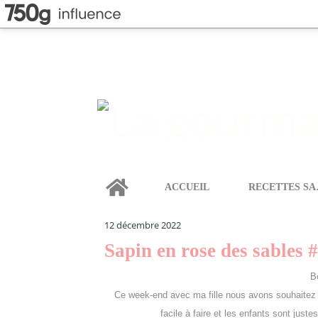
Home
ACCUEIL
REC
LA GOURMANDISE SELON ANGIE
>
MIGNARDISES
>
12 décembre 2022
Sapin en rose des sables 
B
Ce week-end avec ma fille nous avons souhaitez ré
facile à faire et les enfants sont juste