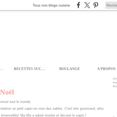
Tous nos blogs cuisine
ETTES SALEES
RECETTES SUCREES
BOULANGE
A PROPOS
SAPIN EN ROSE DES SABLES #NOËL
Cui
mod
♥ A
#Noël
onsoir tout le monde,
aliser un petit sapin en rose des sables. C'est très gourmand, ultra
s émerveillés! Ma fille a adoré monter et décorer le sapin !