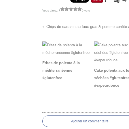
Vous aimez ?
0 vote
Vous aimerez aussi :
Frites de polenta à la
méditerranéenne
Cake polenta aux t
#glutenfree
séchées #glutenfre
#vapeurdouce
Commentaires
Ajouter un commentaire