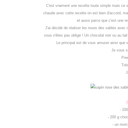
C'est vraiment une recette toute simple mais ce s
chaude avec cette recette on est bien d'accord, m
et aussi parce que c'est une re
J'ai décidé de réaliser les roses des sables avec 
vous n'êtes pas obligé ! Un chocolat noir ou au lait
Le principal est de vous amuser ainsi que vo
Je vous so
Pre
Très
J
{
-
100
-
200
g
choc
- un mor