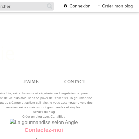
Connexion
+
Créer mon blog
J'AIME
CONTACT
La gourmandise selon Angie
sine bio, saine, locavore et végétarienne / végétalienne, pour un
e de vie plus sain, sans se priver de l'essentiel : la gourmandise
uteur, créateur et styliste culinaire, je vous accompagne vers des
recettes saines mais surtout gourmandes et simples.
Accueil du blog
Créer un blog avec CanalBlog
Contactez-moi