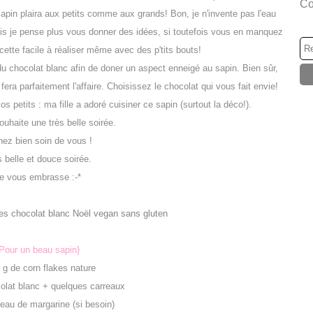
Co
apin plaira aux petits comme aux grands! Bon, je n'invente pas l'eau
ais je pense plus vous donner des idées, si toutefois vous en manquez
cette facile à réaliser même avec des p'tits bouts!
du chocolat blanc afin de doner un aspect enneigé au sapin. Bien sûr,
 fera parfaitement l'affaire. Choisissez le chocolat qui vous fait envie!
s petits : ma fille a adoré cuisiner ce sapin (surtout la déco!).
uhaite une très belle soirée.
nez bien soin de vous !
 belle et douce soirée.
e vous embrasse :-*
Pour un beau sapin}
g
de
corn flakes nature
olat blanc + quelques carreaux
ceau de
margarine (si besoin)