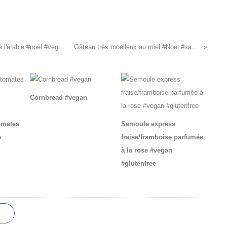
Chips de sarrasin au faux gras & pomme confite à l'érable #noël #vegan #glutenfree
Gâteau très moelleux au miel #Noël #sanslactose
Cornbread #vegan
omates
Semoule express
e
fraise/framboise parfumée
à la rose #vegan
#glutenfree