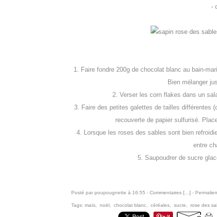
- 
1. Faire fondre 200g de chocolat blanc au bain-mari
Bien mélanger ju
2. Verser les corn flakes dans un sal
3. Faire des petites galettes de tailles différentes 
recouverte de papier sulfurisé. Plac
4. Lorsque les roses des sables sont bien refroidie
entre ch
5. Saupoudrer de sucre glace
Posté par poupougnette à 16:55 -
Commentaires [
…
]
- Permalien
Tags:
maïs
,
noël
,
chocolat blanc
,
céréales
,
sucre
,
rose des sa